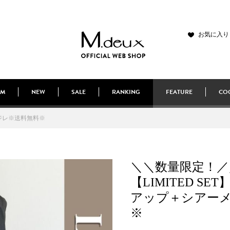
お気に入り
EM
NEW
SALE
RANKING
FEATURE
COO
ュジレ※送料無料※
＼＼数量限定！／
【LIMITED S
アップ＋シアー
※