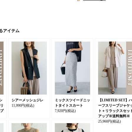
るアイテム
シ
シアーメッシュジレ
ミックスツイードニッ
【LIMITED SET】
リ
11,990円
(税込)
トタイトスカート
ーフスリーブジャケ
プ
7,920円
(税込)
ト＋リラックスセッ
アップ※送料無料※
25,960円
(税込)