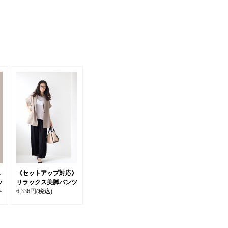
ハ
《セットアップ対応》
ッ
リラックス美脚パンツ
ト
6,336円
(税込)