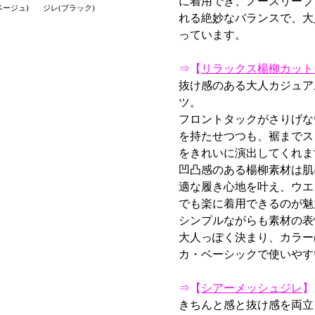
に着用でき、ノースリーブ
ベージュ)
ジレ(ブラック)
れる絶妙なバランスで、大
っています。
⇒【
リラックス楊柳カット
抜け感のある大人カジュア
ツ。
フロントタックがさりげな
を持たせつつも、裾までス
をきれいに演出してくれま
凹凸感のある楊柳素材は肌
適な履き心地を叶え、ウエ
でも楽に着用できるのが魅
シンプルながらも素材の表
大人っぽく決まり、カラー
カ・ベーシックで使いやす
⇒【
シアーメッシュジレ
】
きちんと感と抜け感を両立