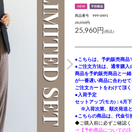
商品番号 999-0491
26,950円
25,960円
(税込)
●こちらは、予約販売商品
●ご注文方法は、通常購入
商品を予約販売商品と一緒
が一番遅い商品に合わせて
ご注文カートをわけて頂く
●入荷予定
セットアップ(モカ)：6月
※入荷次第、順次発送と
●こちらの商品は、代金引
◆ご購入前に必ずご確認く
⇒【
予約商品についての注