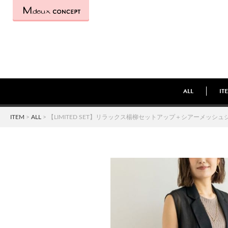
ALL
IT
ITEM
>
ALL
> 【LIMITED SET】リラックス楊柳セットアップ＋シアーメッシ