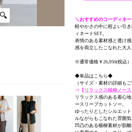
＼おすすめのコーディネート
軽やかさの中に程よい引き
ィネートSET。
表情のある素材感と透け感
感を両立したこなれた大人
※通常価格￥26,950(税込
◆単品はこちら◆
（サイズ・素材の詳細もご
⇒【
リラックス楊柳ノース
リラックス感のある着心地
ースリーブカットソー。
ゆったりとしたシルエット
ルながらもこなれた雰囲気
凹凸のある楊柳素材が肌離