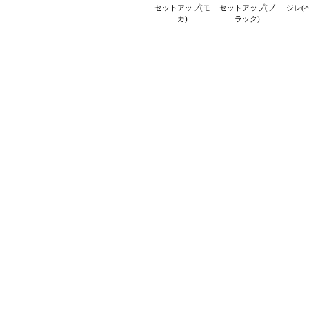
セットアップ(モ
セットアップ(ブ
ジレ(
カ)
ラック)