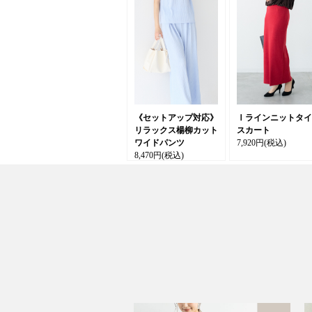
《セットアップ対応》
Ⅰラインニットタイ
リラックス楊柳カット
スカート
ワイドパンツ
7,920円
(税込)
8,470円
(税込)