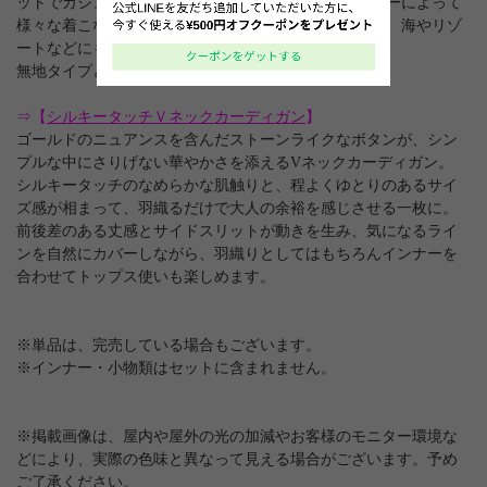
ットでカジュアルダウンさせたりと、 合わせるアウターによって
様々な着こなしが可能です。 デイリー使いはもちろん、海やリゾ
ートなどにもおすすめ。
無地タイプとはまた違った魅力の詰まった一枚です。
⇒【
シルキータッチＶネックカーディガン
】
ゴールドのニュアンスを含んだストーンライクなボタンが、シン
プルな中にさりげない華やかさを添えるVネックカーディガン。
シルキータッチのなめらかな肌触りと、程よくゆとりのあるサイ
ズ感が相まって、羽織るだけで大人の余裕を感じさせる一枚に。
前後差のある丈感とサイドスリットが動きを生み、気になるライ
ンを自然にカバーしながら、羽織りとしてはもちろんインナーを
合わせてトップス使いも楽しめます。
※単品は、完売している場合もございます。
※インナー・小物類はセットに含まれません。
※掲載画像は、屋内や屋外の光の加減やお客様のモニター環境な
どにより、実際の色味と異なって見える場合がございます。予め
ご了承ください。