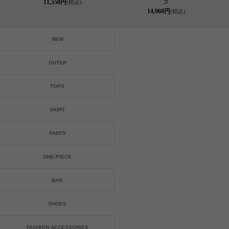
11,550円
ス
(税込)
14,960円
(税込)
NEW
OUTER
TOPS
SKIRT
PANTS
ONE-PIECE
BAG
SHOES
FASHION ACCESSORIES