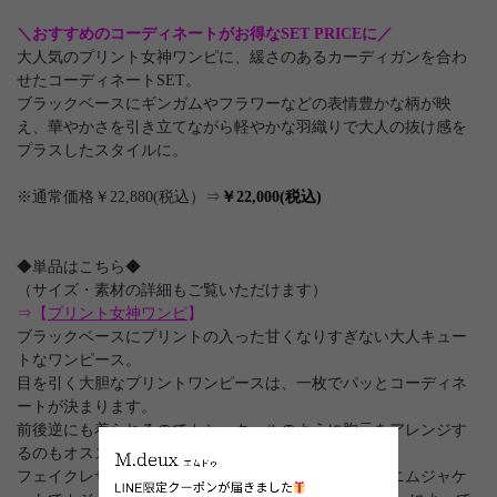
＼おすすめのコーディネートがお得なSET PRICEに／
大人気のプリント女神ワンピに、緩さのあるカーディガンを合わ
せたコーディネートSET。
ブラックベースにギンガムやフラワーなどの表情豊かな柄が映
え、華やかさを引き立てながら軽やかな羽織りで大人の抜け感を
プラスしたスタイルに。
※通常価格￥22,880(税込）⇒
￥22,000(税込)
◆単品はこちら◆
（サイズ・素材の詳細もご覧いただけます）
⇒【
プリント女神ワンピ
】
ブラックベースにプリントの入った甘くなりすぎない大人キュー
トなワンピース。
目を引く大胆なプリントワンピースは、一枚でパッとコーディネ
ートが決まります。
前後逆にも着られるのでカシュクールのように胸元をアレンジす
るのもオススメ。
フェイクレザージャケットを羽織ってカッコよく、デニムジャケ