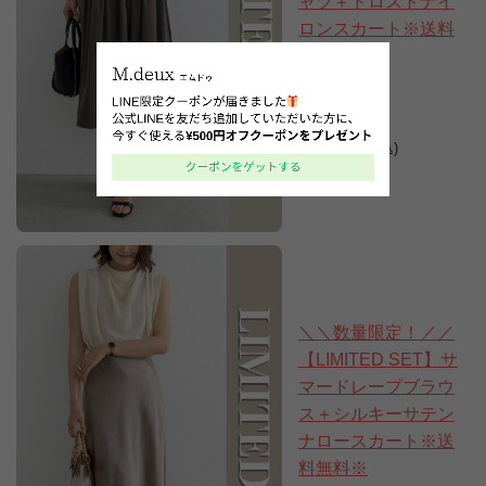
ャツ＋ドロストナイ
ロンスカート※送料
無料※
15,840円
13,970円
(税込)
＼＼数量限定！／／
【LIMITED SET】サ
マードレープブラウ
ス＋シルキーサテン
ナロースカート※送
料無料※