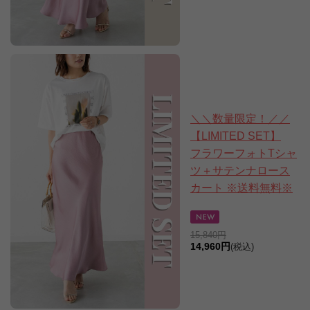
＼＼数量限定！／／
【LIMITED SET】
フラワーフォトTシャ
ツ＋サテンナロース
カート ※送料無料※
15,840円
14,960円
(税込)