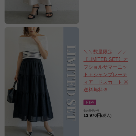
＼＼数量限定！／／
【LIMITED SET】オ
フショルサマーニッ
ト＋シャンブレーテ
ィアードスカート ※
送料無料※
15,840円
13,970円
(税込)