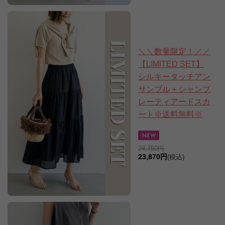
＼＼数量限定！／／
【LIMITED SET】
シルキータッチアン
サンブル＋シャンブ
レーティアードスカ
ート※送料無料※
24,750円
23,870円
(税込)