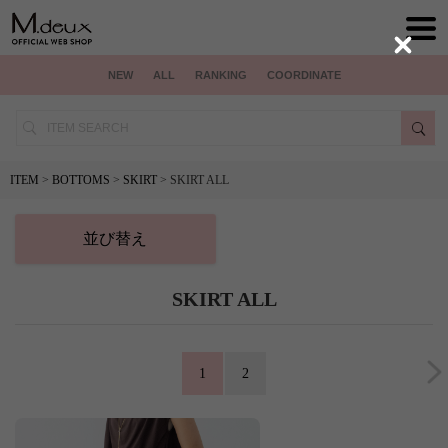
Close
NEW
ALL
RANKING
COORDINATE
ITEM
>
BOTTOMS
>
SKIRT
> SKIRT ALL
並び替え
SKIRT ALL
1
2