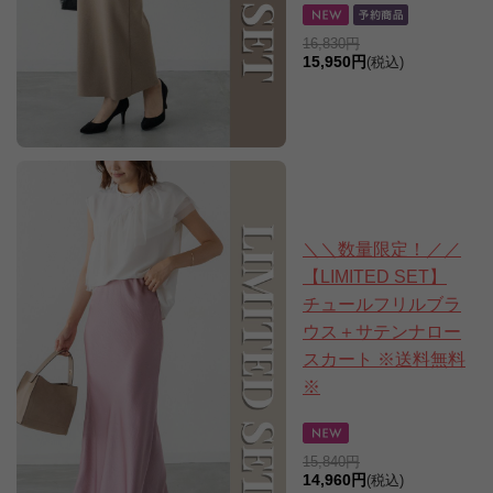
16,830円
15,950円
(税込)
＼＼数量限定！／／
【LIMITED SET】
チュールフリルブラ
ウス＋サテンナロー
スカート ※送料無料
※
15,840円
14,960円
(税込)