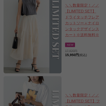
＼＼数量限定！／／
【LIMITED SET】
ドライタッチフレア
カットソー＋ナイロ
ンタックデザインス
カート※送料無料※
17,820円
15,950円
(税込)
＼＼数量限定！／／
【LIMITED SET】フ