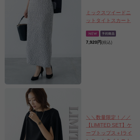
ミックスツイードニ
ットタイトスカート
7,920円
(税込)
＼＼数量限定！／／
【LIMITED SET】ケ
ープトップス＋Iライ