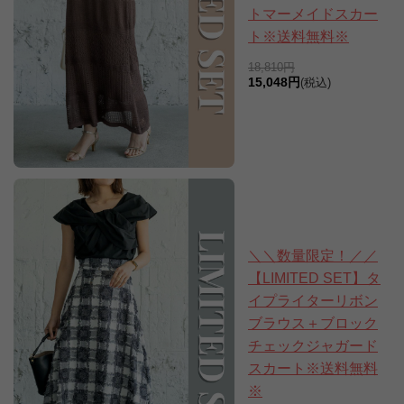
トマーメイドスカー
ト※送料無料※
18,810円
15,048円
(税込)
＼＼数量限定！／／
【LIMITED SET】タ
イプライターリボン
ブラウス＋ブロック
チェックジャガード
スカート※送料無料
※