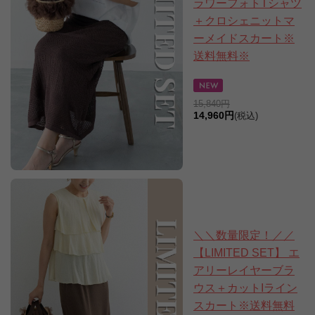
ラワーフォトTシャツ
＋クロシェニットマ
ーメイドスカート※
送料無料※
15,840円
14,960円
(税込)
＼＼数量限定！／／
【LIMITED SET】 エ
アリーレイヤーブラ
ウス＋カットIライン
スカート※送料無料