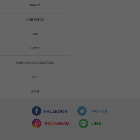
PANTS
ONE-PIECE
BAG
SHOES
FASHION ACCESSORIES
ALL
SALE