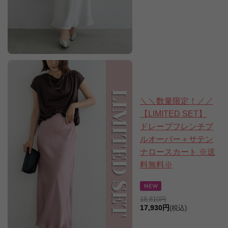
＼＼数量限定！／／
【LIMITED SET】
ドレープフレンチプ
ルオーバー＋サテン
ナロースカート ※送
料無料※
18,810円
17,930円
(税込)