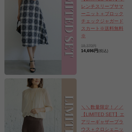
レンチスリーブサマ
ーニット＋ブロック
チェックジャガード
スカート※送料無料
※
18,370円
14,696円
(税込)
＼＼数量限定！／／
【LIMITED SET】エ
アリーギャザーブラ
ウス＋クロシェニッ