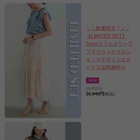
＼＼数量限定！／／
【LIMITED SET】
2wayフリルスリーブ
ブラウス＋ナイロン
タックデザインスカ
ート※送料無料※
18,810円
16,940円
(税込)