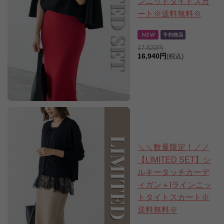
ンニットタイトスカ
ート※送料無料※
17,820円
16,940円
(税込)
＼＼数量限定！／／
【LIMITED SET】シ
ルキータッチカーデ
ィガン＋Iラインニッ
トタイトスカート※
送料無料※