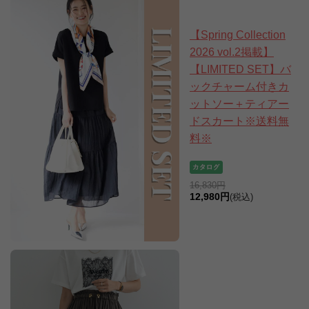
【Spring Collection
2026 vol.2掲載】
【LIMITED SET】バ
ックチャーム付きカ
ットソー＋ティアー
ドスカート※送料無
料※
16,830円
12,980円
(税込)