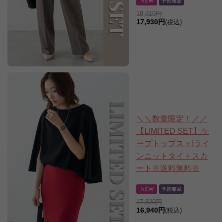
18,810円
17,930円
(税込)
＼＼数量限定！／／
【LIMITED SET】ケ
ープトップス＋Iライ
ンニットタイトスカ
ート※送料無料※
17,820円
16,940円
(税込)