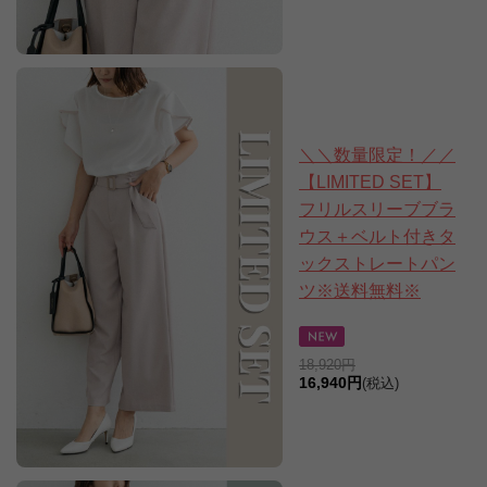
＼＼数量限定！／／
【LIMITED SET】
フリルスリーブブラ
ウス＋ベルト付きタ
ックストレートパン
ツ※送料無料※
18,920円
16,940円
(税込)