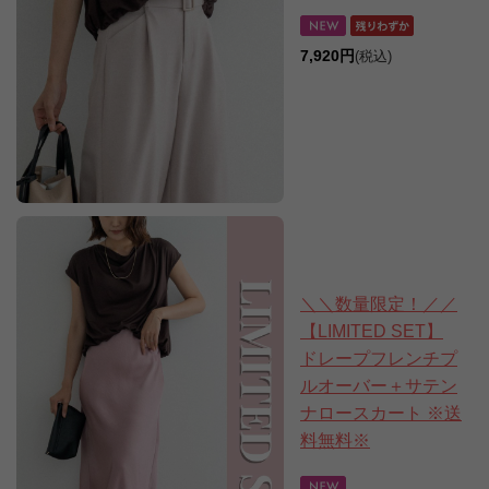
7,920円
(税込)
＼＼数量限定！／／
【LIMITED SET】
ドレープフレンチプ
ルオーバー＋サテン
ナロースカート ※送
料無料※