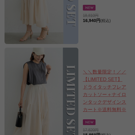
18,810円
16,940円
(税込)
＼＼数量限定！／／
【LIMITED SET】
ドライタッチフレア
カットソー＋ナイロ
ンタックデザインス
カート※送料無料※
17,820円