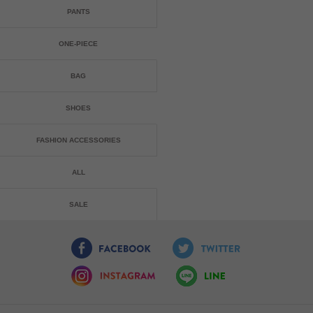
PANTS
ONE-PIECE
BAG
SHOES
FASHION ACCESSORIES
ALL
SALE