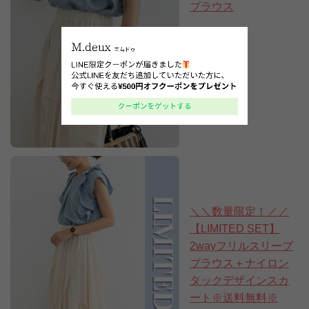
ブラウス
7,920円
(税込)
＼＼数量限定！／／
【LIMITED SET】
2wayフリルスリーブ
ブラウス＋ナイロン
タックデザインスカ
ート※送料無料※