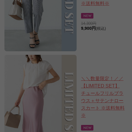
※送料無料※
14,300円
9,900円
(税込)
＼＼数量限定！／／
【LIMITED SET】
チュールフリルブラ
ウス＋サテンナロー
スカート ※送料無料
※