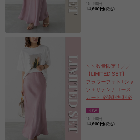
15,840円
14,960円
(税込)
＼＼数量限定！／／
【LIMITED SET】
フラワーフォトTシャ
ツ＋サテンナロース
カート ※送料無料※
15,840円
14,960円
(税込)