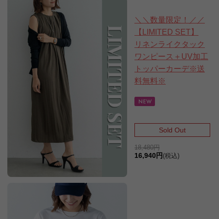
＼＼数量限定！／／
【LIMITED SET】
リネンライクタック
ワンピース＋UV加工
トッパーカーデ※送
料無料※
Sold Out
18,480円
16,940円
(税込)