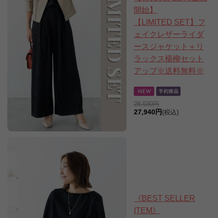
開始】
【LIMITED SET】フ
ェイクレザーライダ
ースジャケット＋リ
ラックス楊柳セット
アップ※送料無料※
28,930円
27,940円
(税込)
《BEST SELLER
ITEM》