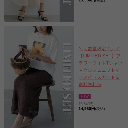
15,950円
(税込)
＼＼数量限定！／／
【LIMITED SET】フ
ラワーフォトTシャツ
＋クロシェニットマ
ーメイドスカート※
送料無料※
15,840円
14,960円
(税込)