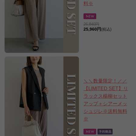
料※
26,840円
25,960円
(税込)
＼＼数量限定！／／
【LIMITED SET】リ
ラックス楊柳セット
アップ＋シアーメッ
シュジレ※送料無料
※