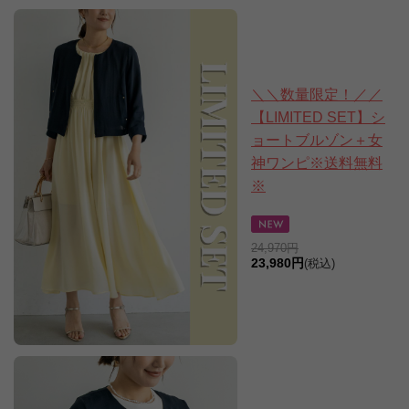
＼＼数量限定！／／
【LIMITED SET】シ
ョートブルゾン＋女
神ワンピ※送料無料
※
24,970円
23,980円
(税込)