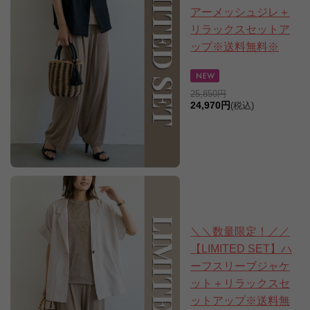
アーメッシュジレ＋
リラックスセットア
ップ※送料無料※
25,850円
24,970円
(税込)
＼＼数量限定！／／
【LIMITED SET】ハ
ーフスリーブジャケ
ット＋リラックスセ
ットアップ※送料無