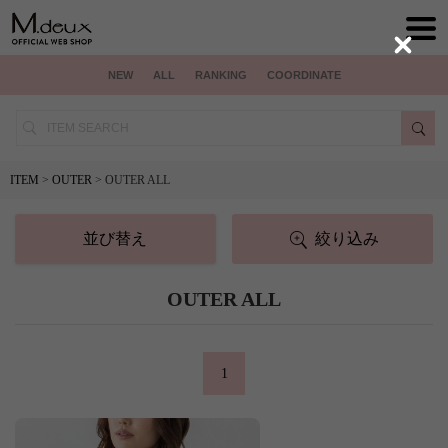
Close
NEW
ALL
RANKING
COORDINATE
ITEM
>
OUTER
> OUTER ALL
並び替え
絞り込み
OUTER ALL
1