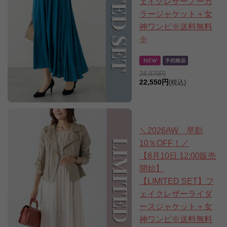
ェイクレザーノーカ
ラージャケット＋女
神ワンピ※送料無料
※
24,970円
22,550円
(税込)
＼2026AW 早割
10％OFF！／
【8月10日 12:00販売
開始】
【LIMITED SET】フ
ェイクレザーライダ
ースジャケット＋女
神ワンピ※送料無料