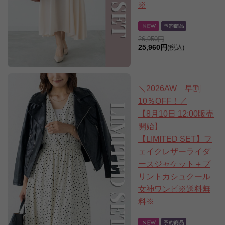
※
26,950円
25,960円
(税込)
＼2026AW 早割
10％OFF！／
【8月10日 12:00販売
開始】
【LIMITED SET】フ
ェイクレザーライダ
ースジャケット＋プ
リントカシュクール
女神ワンピ※送料無
料※