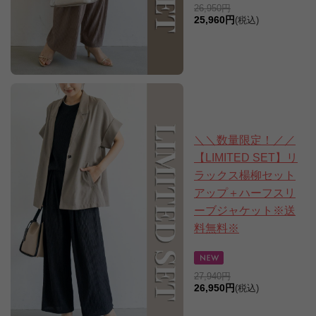
26,950円
25,960円
(税込)
＼＼数量限定！／／
【LIMITED SET】リ
ラックス楊柳セット
アップ＋ハーフスリ
ーブジャケット※送
料無料※
27,940円
26,950円
(税込)