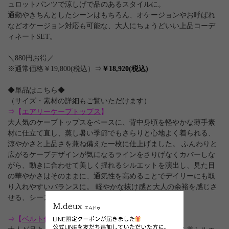
ュロットパンツで涼しげで品のあるスタイルに。
通勤やきちんとしたシーンはもちろん、オケージョンやお呼ばれ
などオケージョン対応も可能な、大人にちょうどいい上品コーデ
ィネートSET。
＼880円お得／
※通常価格￥19,800(税込）⇒
￥18,920(税込)
◆単品はこちら◆
（サイズ・素材の詳細もご覧いただけます）
⇒【
エアリーケープトップス
】
大人気のケープトップスをベースに、背中身頃を軽やかな薄手素
材に仕立て直し、蒸し暑い季節でもさらりと心地よく着られる、
涼やかさと上品さを兼ね備えた一枚に仕上げました。 ふんわりと
広がるケープデザインが気になるラインをさりげなくカバーしな
がら、動きに合わせて美しく揺れるシルエットを演出し、見た目
の華やかさはそのままに、通気性を高めることでデイリーにも取
り入れやすいバランスに。 軽やかな抜け感と大人の余裕を感じさ
せる、シーズンムード高まるケープトップスです。
⇒【
ベルト付きフレアキュロット
】