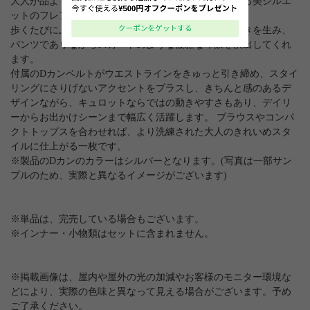
大人が品よく履ける、上品さと女性らしさを引き立てる美シルエ
ットのフレアキュロット。
歩くたびにふわりと揺れるフレアラインが軽やかな動きを生み、
パンツでありながらスカートのような優雅な印象を演出してくれ
ます。
付属のDカンベルトがウエストラインをきゅっと引き締め、スタイ
リングにさりげないアクセントをプラスし、きちんと感のあるデ
ザインながら、キュロットならではの動きやすさもあり、デイリ
ーからお出かけシーンまで幅広く活躍します。 ブラウスやコンパ
クトトップスを合わせれば、より洗練された大人のきれいめスタ
イルに仕上がる一枚です。
※製品のDカンのカラーはシルバーとなります。(写真は一部サン
プルのため、実際と異なるイメージがございます)
※単品は、完売している場合もございます。
※インナー・小物類はセットに含まれません。
※掲載画像は、屋内や屋外の光の加減やお客様のモニター環境な
どにより、実際の色味と異なって見える場合がございます。予め
ご了承ください。