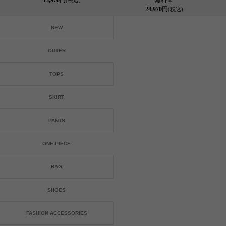
13,970円
無料※
(税込)
24,970円
(税込)
NEW
OUTER
TOPS
SKIRT
PANTS
ONE-PIECE
BAG
SHOES
FASHION ACCESSORIES