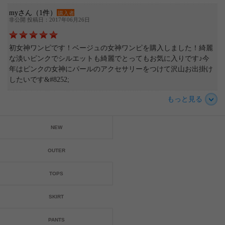
myさん（1件）
購入者
非公開 投稿日：2017年06月26日
初女神ワンピです！ベージュの女神ワンピを購入しました！綺麗
な淡いピンクでシルエットも綺麗でとってもお気に入りです♪今
年はピンクの女神にパールのアクセサリーをつけて沢山お出掛け
したいです&#8252;
もっと見る
NEW
OUTER
TOPS
SKIRT
PANTS