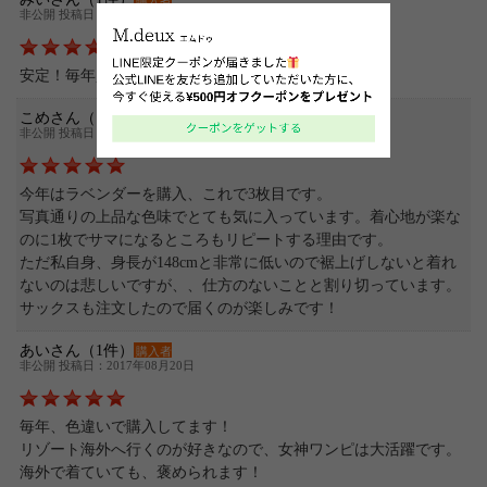
購入者
非公開 投稿日：2019年08月10日
安定！毎年買い足してしまうほどのファンです！
こめさん（1件）
購入者
非公開 投稿日：2018年05月03日
今年はラベンダーを購入、これで3枚目です。
写真通りの上品な色味でとても気に入っています。着心地が楽な
のに1枚でサマになるところもリピートする理由です。
ただ私自身、身長が148cmと非常に低いので裾上げしないと着れ
ないのは悲しいですが、、仕方のないことと割り切っています。
サックスも注文したので届くのが楽しみです！
あいさん（1件）
購入者
非公開 投稿日：2017年08月20日
毎年、色違いで購入してます！
リゾート海外へ行くのが好きなので、女神ワンピは大活躍です。
海外で着ていても、褒められます！