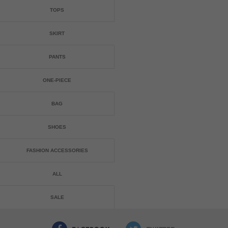
TOPS
SKIRT
PANTS
ONE-PIECE
BAG
SHOES
FASHION ACCESSORIES
ALL
SALE