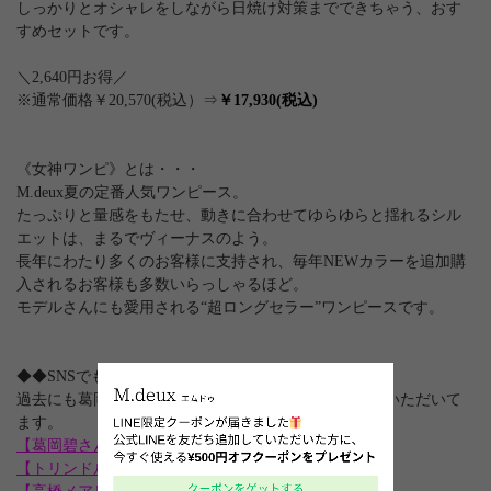
しっかりとオシャレをしながら日焼け対策までできちゃう、おす
すめセットです。
＼2,640円お得／
※通常価格￥20,570(税込）⇒
￥17,930(税込)
《女神ワンピ》とは・・・
M.deux夏の定番人気ワンピース。
たっぷりと量感をもたせ、動きに合わせてゆらゆらと揺れるシル
エットは、まるでヴィーナスのよう。
長年にわたり多くのお客様に支持され、毎年NEWカラーを追加購
入されるお客様も多数いらっしゃるほど。
モデルさんにも愛用される“超ロングセラー”ワンピースです。
◆◆SNSでも話題の女神ワンピ◆◆
過去にも葛岡碧さんをはじめ、多くの方にご紹介していただいて
ます。
【葛岡碧さん】
【トリンドル玲奈さん】