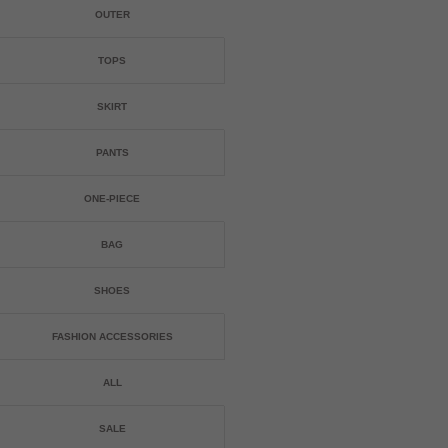
OUTER
TOPS
SKIRT
PANTS
ONE-PIECE
BAG
SHOES
FASHION ACCESSORIES
ALL
SALE