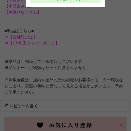
【高橋メアリージュンさん】
【南明奈さん】
【佐野ひなこさん】
■単品はこちら■
⇒【
女神ワンピ
】
⇒【
UV加工トッパーカーデ
】
※単品は、完売している場合もございます。
※インナー・小物類はセットに含まれません。
※掲載画像は、屋内や屋外の光の加減やお客様のモニター環境な
どにより、実際の色味と異なって見える場合がございます。予め
ご了承ください。
レビューを書く