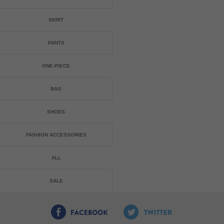
SKIRT
PANTS
ONE-PIECE
BAG
SHOES
FASHION ACCESSORIES
ALL
SALE