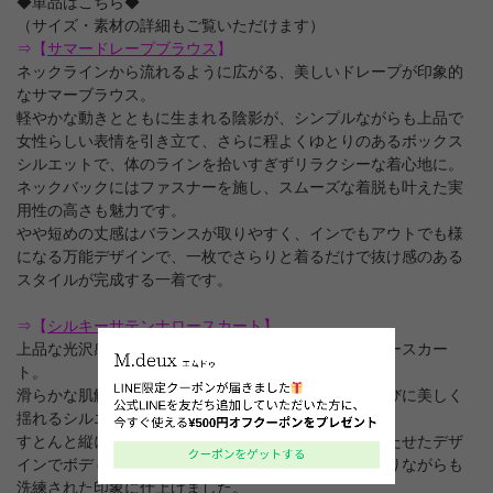
◆単品はこちら◆
（サイズ・素材の詳細もご覧いただけます）
⇒【
サマードレープブラウス
】
ネックラインから流れるように広がる、美しいドレープが印象的
なサマーブラウス。
軽やかな動きとともに生まれる陰影が、シンプルながらも上品で
女性らしい表情を引き立て、さらに程よくゆとりのあるボックス
シルエットで、体のラインを拾いすぎずリラクシーな着心地に。
ネックバックにはファスナーを施し、スムーズな着脱も叶えた実
用性の高さも魅力です。
やや短めの丈感はバランスが取りやすく、インでもアウトでも様
になる万能デザインで、一枚でさらりと着るだけで抜け感のある
スタイルが完成する一着です。
⇒【
シルキーサテンナロースカート
】
上品な光沢感が目を惹く、シルキーサテン素材のナロースカー
ト。
滑らかな肌触りと落ち感のある生地が特徴で、歩くたびに美しく
揺れるシルエットが女性らしさを引き立てます。
すとんと縦に落ちるラインながら、程よくゆとりを持たせたデザ
インでボディラインを拾いにくく、リラックス感がありながらも
洗練された印象に仕上げました。