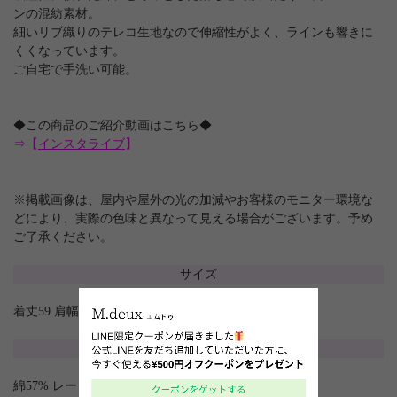
ンの混紡素材。
細いリブ織りのテレコ生地なので伸縮性がよく、ラインも響きに
くくなっています。
ご自宅で手洗い可能。
◆この商品のご紹介動画はこちら◆
⇒【
インスタライブ
】
※掲載画像は、屋内や屋外の光の加減やお客様のモニター環境な
どにより、実際の色味と異なって見える場合がございます。予め
ご了承ください。
サイズ
着丈59 肩幅26.5 バスト74 裾巾39
素材
綿57% レーヨン38% ポリウレタン5%