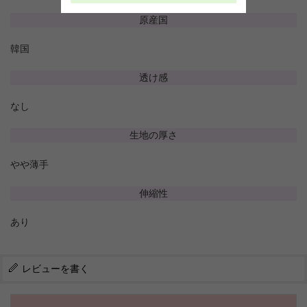
原産国
韓国
透け感
なし
生地の厚さ
やや薄手
伸縮性
あり
レビューを書く