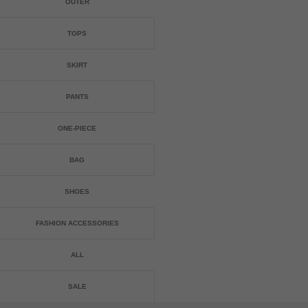
OUTER
TOPS
SKIRT
PANTS
ONE-PIECE
BAG
SHOES
FASHION ACCESSORIES
ALL
SALE