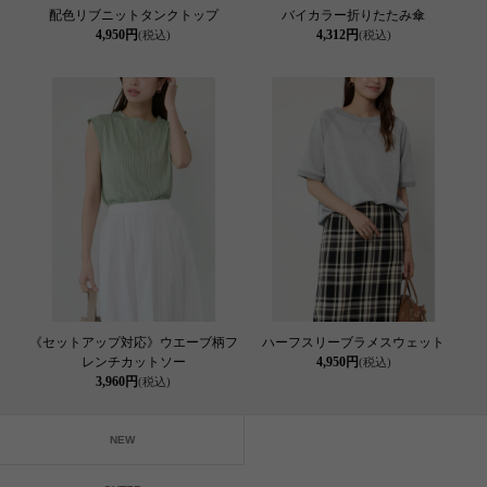
配色リブニットタンクトップ
バイカラー折りたたみ傘
4,950円
4,312円
(税込)
(税込)
《セットアップ対応》ウエーブ柄フ
ハーフスリーブラメスウェット
レンチカットソー
4,950円
(税込)
3,960円
(税込)
NEW