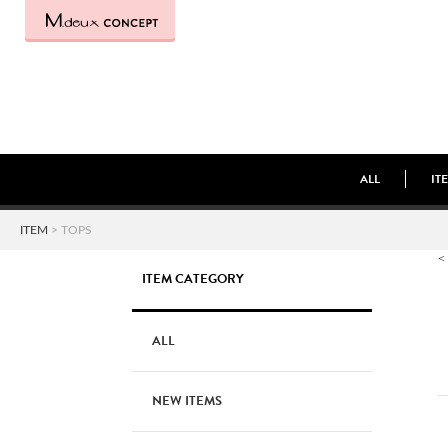
ALL
IT
ITEM
> TOPS
<
ITEM CATEGORY
ALL
NEW ITEMS