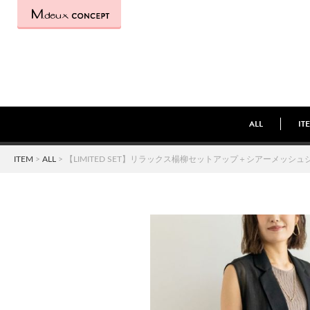
ALL
IT
ITEM
>
ALL
> 【LIMITED SET】リラックス楊柳セットアップ＋シアーメッシ