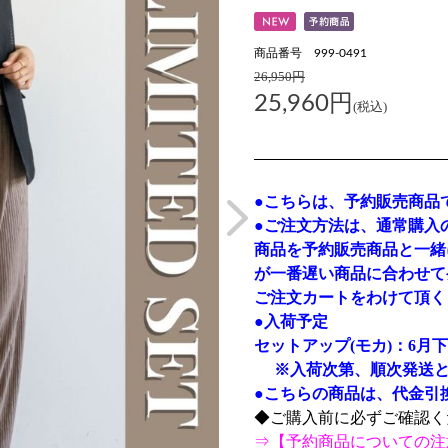
商品番号 999-0491
26,950円
25,960円
(税込)
●こちらは、予約販売商品
●ご注文方法は、通常購入
商品を予約販売商品と一緒
が一番遅い商品に合わせて
ご注文カートをわけて頂く
●入荷予定
セットアップ(モカ)：6月
※入荷次第、順次発送と
●こちらの商品は、代金引
◆ご購入前に必ずご確認く
⇒【
予約商品についての注