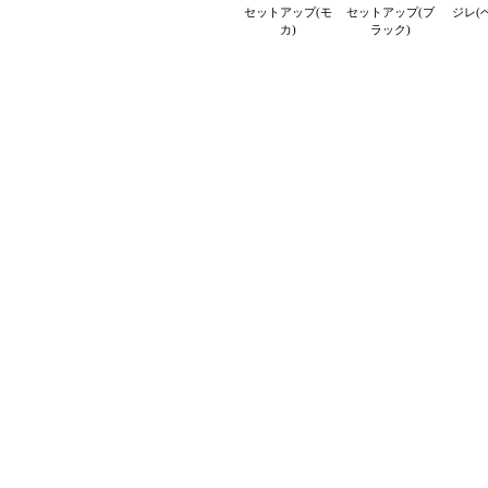
セットアップ(モ
セットアップ(ブ
ジレ(
カ)
ラック)