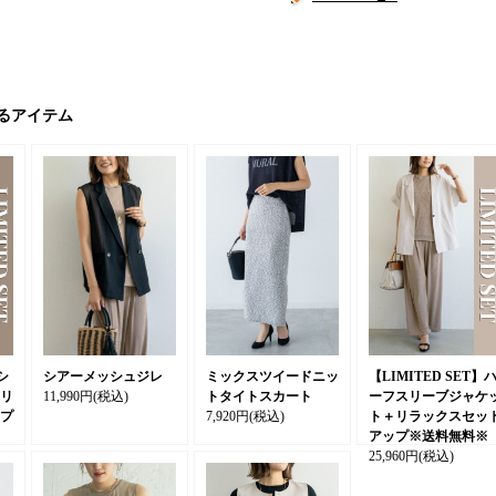
るアイテム
シ
シアーメッシュジレ
ミックスツイードニッ
【LIMITED SET】
リ
11,990円
(税込)
トタイトスカート
ーフスリーブジャケ
プ
7,920円
(税込)
ト＋リラックスセッ
アップ※送料無料※
25,960円
(税込)