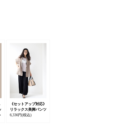
ハ
《セットアップ対応》
ッ
リラックス美脚パンツ
ト
6,336円
(税込)