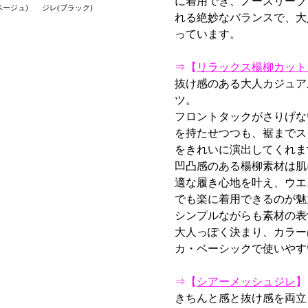
に着用でき、ノースリーブ
ベージュ)
ジレ(ブラック)
れる絶妙なバランスで、大
っています。
⇒【
リラックス楊柳カット
抜け感のある大人カジュア
ツ。
フロントタックがさりげな
を持たせつつも、裾までス
をきれいに演出してくれま
凹凸感のある楊柳素材は肌
適な履き心地を叶え、ウエ
でも楽に着用できるのが魅
シンプルながらも素材の表
大人っぽく決まり、カラー
カ・ベーシックで使いやす
⇒【
シアーメッシュジレ
】
きちんと感と抜け感を両立