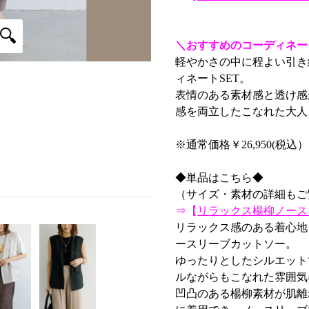
＼おすすめのコーディネート
軽やかさの中に程よい引き
ィネートSET。
表情のある素材感と透け感
感を両立したこなれた大人
※通常価格￥26,950(税込
◆単品はこちら◆
（サイズ・素材の詳細もご
⇒【
リラックス楊柳ノース
リラックス感のある着心地
ースリーブカットソー。
ゆったりとしたシルエット
ルながらもこなれた雰囲気
凹凸のある楊柳素材が肌離