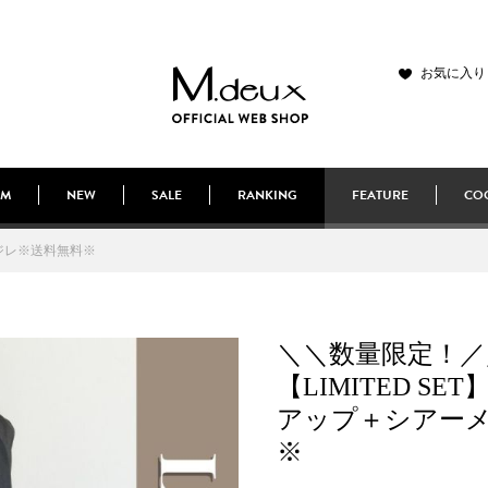
お気に入り
EM
NEW
SALE
RANKING
FEATURE
COO
ュジレ※送料無料※
＼＼数量限定！／
【LIMITED S
アップ＋シアー
※