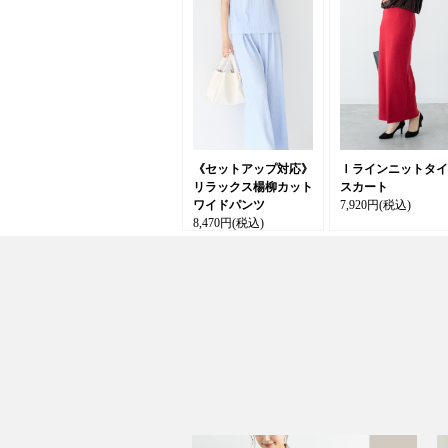
《セットアップ対応》
Ⅰラインニットタイ
リラックス楊柳カット
スカート
ワイドパンツ
7,920円
(税込)
8,470円
(税込)