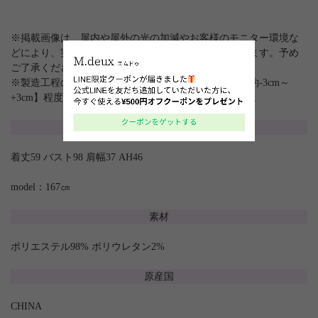
※掲載画像は、屋内や屋外の光の加減やお客様のモニター環境な
どにより、実際の色味と異なって見える場合がございます。予め
ご了承ください。
※製造工程の関係上、各採寸箇所実寸(平置き)より 【約-3cm～
+3cm】程度は誤差の許容範囲とさせて頂いております。
サイズ
着丈59 バスト98 肩幅37 AH46
model：167㎝
素材
ポリエステル98% ポリウレタン2%
原産国
CHINA