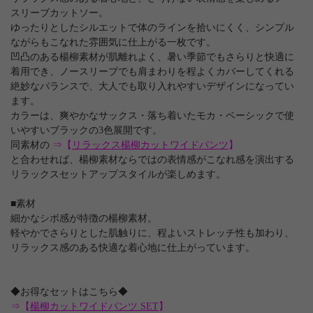
スリーブカットソー。
ゆったりとしたシルエットで体のラインを拾いにくく、シンプル
ながらもこなれた雰囲気に仕上がる一枚です。
凹凸のある楊柳素材が肌離れよく、暑い季節でもさらりと快適に
着用でき、ノースリーブでも肩まわりを程よくカバーしてくれる
絶妙なバランスで、大人でも取り入れやすいデザインになってい
ます。
カラーは、爽やかなサックス・落ち着いたモカ・ベーシックで使
いやすいブラックの3色展開です。
同素材の
⇒【
リラックス楊柳カットワイドパンツ
】
と合わせれば、楊柳素材ならではの表情感がこなれ感を演出する
リラックスセットアップスタイルが楽しめます。
■素材
細かなシボ感が特徴の楊柳素材。
軽やかでさらりとした肌触りに、程よいストレッチ性も加わり、
リラックス感のある快適な着心地に仕上がっています。
◆お得なセットはこちら◆
⇒【
楊柳カットワイドパンツ SET
】