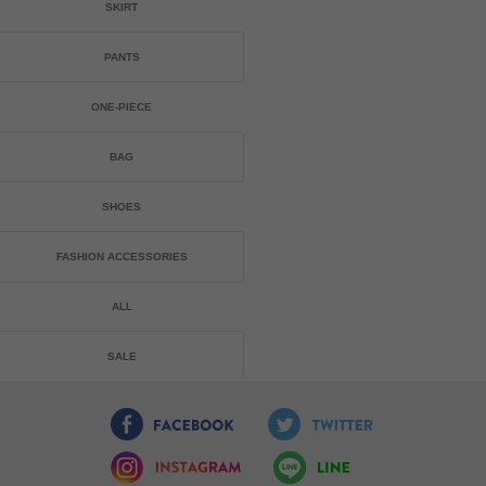
SKIRT
PANTS
ONE-PIECE
BAG
SHOES
FASHION ACCESSORIES
ALL
SALE