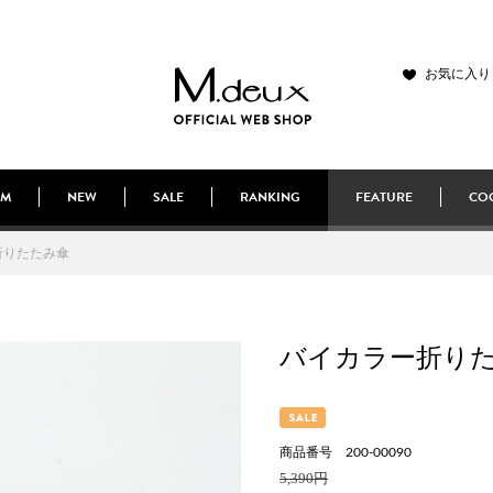
お気に入り
EM
NEW
SALE
RANKING
FEATURE
COO
折りたたみ傘
バイカラー折り
商品番号 200-00090
5,390円