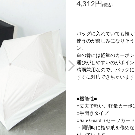
4,312円
(税込)
バッグに入れていても軽く
使うのが楽しみになりそう
ン。
傘の骨には軽量のカーボン
運びがしやすいのがポイン
晴雨兼用なので、バッグに
すぐに対応できちゃいます
■機能性■
○丈夫で軽い、軽量カーボン
○手開きタイプ
○Safe Guard（セーフガー
・開閉時に指や爪を傷めな
付いています。