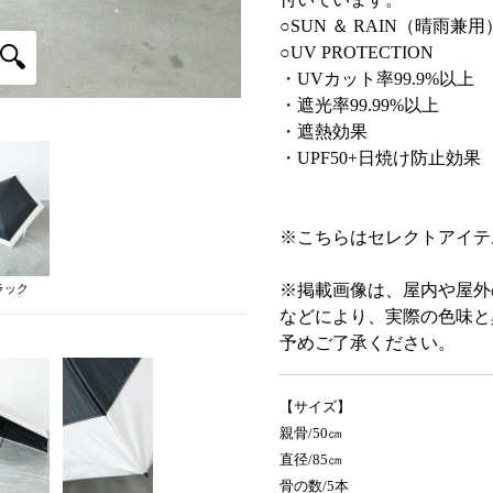
○SUN ＆ RAIN（晴雨兼用
○UV PROTECTION
・UVカット率99.9%以上
・遮光率99.99%以上
・遮熱効果
・UPF50+日焼け防止効果
※こちらはセレクトアイテ
※掲載画像は、屋内や屋外
ラック
などにより、実際の色味と
予めご了承ください。
【サイズ】
親骨/50㎝
直径/85㎝
骨の数/5本