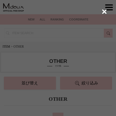
Close
NEW
ALL
RANKING
COORDINATE
ITEM
> OTHER
OTHER
その他
並び替え
絞り込み
OTHER