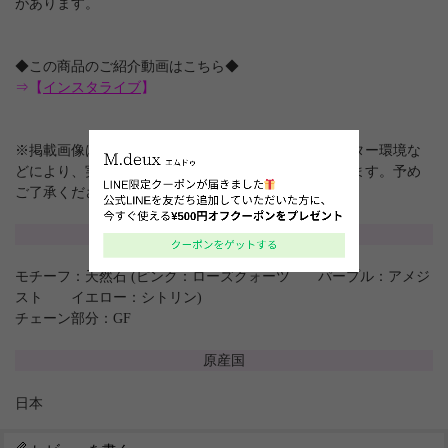
があります。
◆この商品のご紹介動画はこちら◆
⇒【
インスタライブ
】
※掲載画像は、屋内や屋外の光の加減やお客様のモニター環境な
どにより、実際の色味と異なって見える場合がございます。予め
ご了承ください。
素材
モチーフ：天然石 (ピンク：ローズクォーツ パープル：アメジ
スト イエロー：シトリン)
チェーン部分：GF
原産国
日本