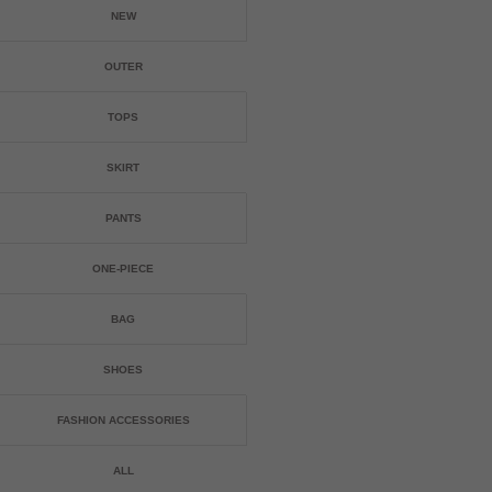
NEW
OUTER
TOPS
SKIRT
PANTS
ONE-PIECE
BAG
SHOES
FASHION ACCESSORIES
ALL