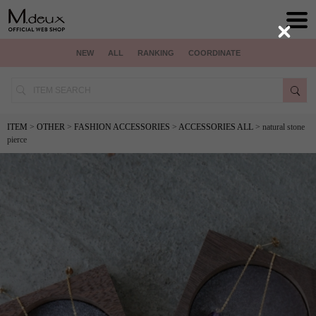
Close
NEW
ALL
RANKING
COORDINATE
ITEM
>
OTHER
>
FASHION ACCESSORIES
>
ACCESSORIES ALL
> natural stone
pierce