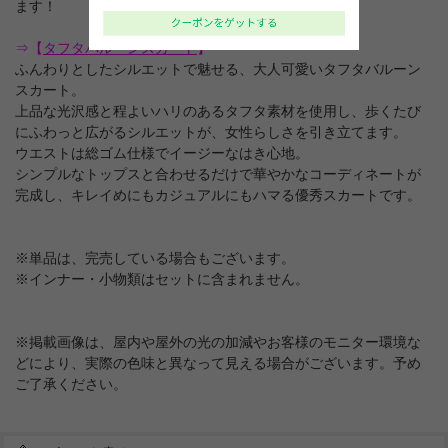
ます！
⇒【
タフタバルーンスカート
】
ふんわりとしたシルエットで魅せる、大人可愛いタフタバルーン
スカート。
上品な光沢感と程よいハリのあるタフタ素材を使用し、歩くたび
にふわっと広がるシルエットが、女性らしさを引き立てます。
ウエストは総ゴム仕様でイージーなはき心地。
シンプルなトップスと合わせるだけで華やかなコーディネートが
完成し、キレイめにもカジュアルにもハマる優秀スカートです。
※単品は、完売している場合もございます。
※インナー・小物類はセットに含まれません。
※掲載画像は、屋内や屋外の光の加減やお客様のモニター環境な
どにより、実際の色味と異なって見える場合がございます。予め
ご了承ください。