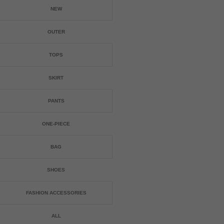
NEW
OUTER
TOPS
SKIRT
PANTS
ONE-PIECE
BAG
SHOES
FASHION ACCESSORIES
ALL