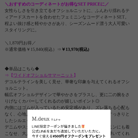
＼おすすめのコーディネートがお得なSET PRICEに／
女性らしさを引き立てるオフショルニットに、ふんわり揺れるテ
ィアードスカートを合わせたフェミニンなコーディネートSET。
程よい抜け感と軽やかさがあり、シーズンムード漂う大人可愛い
スタイリングに。
＼1,870円お得／
※通常価格￥15,840(税込）⇒
￥13,970(税込)
◆単品はこちら◆
⇒【
ワイドオフショルサマーニット
】
デコルテラインを美しく見せ、華奢な印象を与えてくれるオフシ
ョルニット。
幅広オフショルデザインで華やかさをプラスし、更に二の腕をさ
りげなくカバーしてくれるのが嬉しいポイント◎
内側にはゴムが入っているため安定感があり、ズレ落ちる心配も
なく、心地よいフィット感のあるリブニット素材で、すっきりと
したシルエットを演出します。
デニムやスカートと合わせて、カジュアルにもフェミニンにも着
こなせ、大人のリラックスムードをプラスした印象に導いてくれ