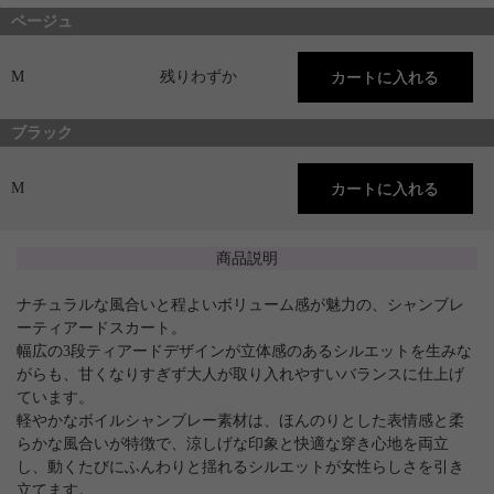
ベージュ
M
残りわずか
ブラック
M
商品説明
ナチュラルな風合いと程よいボリューム感が魅力の、シャンブレ
ーティアードスカート。
幅広の3段ティアードデザインが立体感のあるシルエットを生みな
がらも、甘くなりすぎず大人が取り入れやすいバランスに仕上げ
ています。
軽やかなボイルシャンブレー素材は、ほんのりとした表情感と柔
らかな風合いが特徴で、涼しげな印象と快適な穿き心地を両立
し、動くたびにふんわりと揺れるシルエットが女性らしさを引き
立てます。