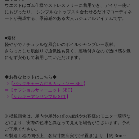
ウエストはゴム仕様でストレスフリーに着用でき、デイリー使い
にもぴったり。 シンプルなトップスを合わせるだけでコーディネ
ートが完成する、季節感のある大人カジュアルアイテムです。
■素材
軽やかでナチュラルな風合いのボイルシャンブレー素材。
さらっとした肌触りで通気性も良く、裏地付きなので透け感を気
にせず安心して着用していただけます。
◆お得なセットはこちら◆
⇒【
バックチャーム付きカットソー SET
】
⇒【
オフショルサマーニット SET
】
⇒【
シルキーアンサンブル SET
】
※掲載画像は、屋内や屋外の光の加減やお客様のモニター環境な
どにより、実際の色味と異なって見える場合がございます。予め
ご了承ください。
※製造工程の関係上、各採寸箇所実寸(平置き)より 【約-3cm～