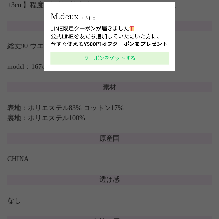
+3cm】程度は誤差の許容範囲とさせて頂いております。
サイズ
総丈90 ウエスト(ゴム)66 裾巾115.5
model：167㎝
素材
表地：ポリエステル83% コットン17%
裏地：ポリエステル100%
原産国
CHINA
透け感
なし