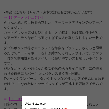
●単品はこちら（サイズ・素材の詳細もご覧いただけます）
⇒【
シアーメッシュジレ
】
きちんと感と抜け感を両立した、テーラードデザインのシアーメ
ッシュジレ。
カットメッシュ素材を使用することで程よい透け感に仕上がり、
シアーアイテムながらも透けすぎず大人が取り入れやすい一枚で
す。
ダブルボタン仕様がマニッシュな印象をプラスし、さらっと羽織
るだけでコーディネートを引き締めてくれるデザインで、ポケッ
ト付きで実用性もありデイリーに使いやすいのも嬉しいポイント
です。
ジレながらもやや肩にかかる安心感のあるサイズ感で、二の腕ま
わりを自然にカバーしつつバランス良く着用可能。
Tシャツやワンピース、タンクトップなど様々なアイテムに重ねる
だけで、こなれたレイヤードスタイルが完成する万能アイテムで
す。
⇒【
ノースリカットソー
】
日常のコーディネートにさりげなく華やかさを加えてくれるノー