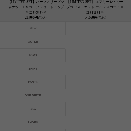
【LIMITED SET】ハーフスリーブジ
【LIMITED SET】 エアリーレイヤー
ャケット＋リラックスセットアップ
ブラウス＋カットIラインスカート※
※送料無料※
送料無料※
25,960円
14,960円
(税込)
(税込)
NEW
OUTER
TOPS
SKIRT
PANTS
ONE-PIECE
BAG
SHOES