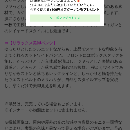
スリーブカットソー。
ツヤっとした表情のある光沢感に、とろっとした落ち感のある素
材で、カジュアルからキレイめスタイルまで幅広く活躍します。
肌にさらりと馴染む柔らかな質感で、着心地も抜群。
一枚で主役になるデザインながら、ジャケットやカーディガンと
のレイヤードスタイルにも最適です。
⇒【
リラックス美脚パンツ
】
ゆったりとしたシルエットながらも、上品でスマートな印象を与
えてくれるカットワイドパンツ。 フロントにはボックスタックを
施し、たっぷりとした立体感を演出し、ツヤっとした表情のある
質感と、とろっとした落ち感で着心地も抜群。 程よくワイドであ
りながらストンと落ちるレッグラインと、しっかりと幅を持たせ
たウエストベルトのメリハリが、自然なスタイルアップを実現
し、穿くだけで美脚見えを叶えます。
※単品は、完売している場合もございます。
※インナー・小物類はセットに含まれません。
※掲載画像は、屋内や屋外の光の加減やお客様のモニター環境な
どにより、実際の色味と異なって見える場合がございます。予め