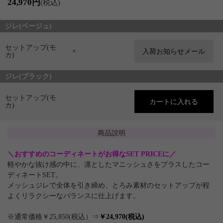
24,970円
(税込)
ジレ(ベージュ)
セットアップ(モ
×
カ)
ジレ(ブラック)
セットアップ(モ
カ)
商品説明
＼おすすめのコーディネートがお得なSET PRICEに／
軽やかな抜け感の中に、凛としたマニッシュさをプラスしたコー
ディネートSET。
メッシュジレで全体を引き締め、とろみ素材のセットアップが程
よくリラクシーなバランスに仕上げます。
※通常価格￥25,850(税込）⇒
￥24,970(税込)