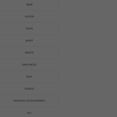
NEW
OUTER
TOPS
SKIRT
PANTS
ONE-PIECE
BAG
SHOES
FASHION ACCESSORIES
ALL