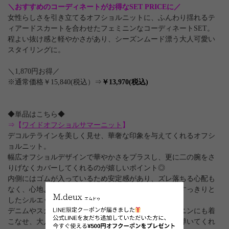
＼おすすめのコーディネートがお得なSET PRICEに／
女性らしさを引き立てるオフショルニットに、ふんわり揺れるテ
ィアードスカートを合わせたフェミニンなコーディネートSET。
程よい抜け感と軽やかさがあり、シーズンムード漂う大人可愛い
スタイリングに。
＼1,870円お得／
※通常価格￥15,840(税込）⇒
￥13,970(税込)
◆単品はこちら◆
⇒【
ワイドオフショルサマーニット
】
デコルテラインを美しく見せ、華奢な印象を与えてくれるオフシ
ョルニット。
幅広オフショルデザインで華やかさをプラスし、更に二の腕をさ
りげなくカバーしてくれるのが嬉しいポイント◎
内側にはゴムが入っているため安定感があり、ズレ落ちる心配も
なく、心地よいフィット感のあるリブニット素材で、すっきりと
したシルエットを演出します。
デニムやスカートと合わせて、カジュアルにもフェミニンにも着
こなせ、大人のリラックスムードをプラスした印象に導いてくれ