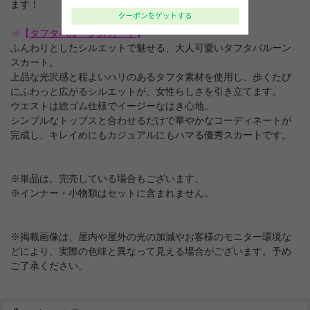
ます！
⇒【
タフタバルーンスカート
】
ふんわりとしたシルエットで魅せる、大人可愛いタフタバルーン
スカート。
上品な光沢感と程よいハリのあるタフタ素材を使用し、歩くたび
にふわっと広がるシルエットが、女性らしさを引き立てます。
ウエストは総ゴム仕様でイージーなはき心地。
シンプルなトップスと合わせるだけで華やかなコーディネートが
完成し、キレイめにもカジュアルにもハマる優秀スカートです。
※単品は、完売している場合もございます。
※インナー・小物類はセットに含まれません。
※掲載画像は、屋内や屋外の光の加減やお客様のモニター環境な
どにより、実際の色味と異なって見える場合がございます。予め
ご了承ください。