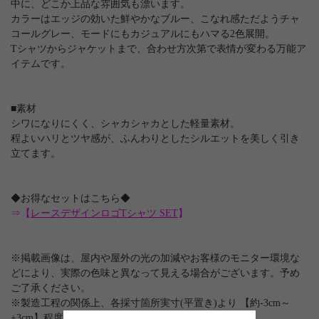
中に、どこか上品な雰囲気も漂います。
カラーはエッジの効いた鮮やかなブルー、こなれ感ただようチャ
コールグレー、モードにもカジュアルにもハマる2色展開。
Tシャツからジャケットまで、合わせ方次第で表情が変わる万能ア
イテムです。
■素材
シワになりにくく、シャカシャカとした軽量素材。
程よいハリとツヤ感が、ふんわりとしたシルエットを美しく引き
立てます。
◆お得なセットはこちら◆
⇒【
レースデザインロゴTシャツ SET
】
※掲載画像は、屋内や屋外の光の加減やお客様のモニター環境な
どにより、実際の色味と異なって見える場合がございます。予め
ご了承ください。
※製造工程の関係上、各採寸箇所実寸(平置き)より 【約-3cm～
+3cm】程度は誤差の許容範囲とさせて頂いております。