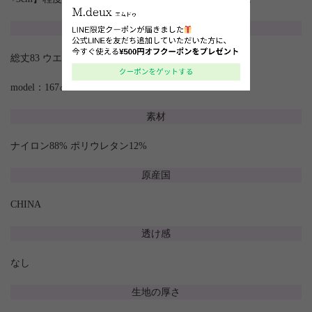
サイズ
総丈83 ウエスト(ゴム)61 裾周り236.5
model：167㎝
素材
ナイロン88% ポリウレタン12%
原産国
CHINA
透け感
なし
生地の厚さ