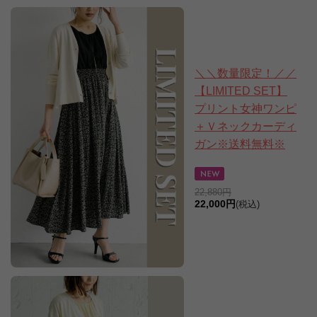
＼＼数量限定！／／
【LIMITED SET】
プリント女神ワンピ
＋Ｖネックカーディ
ガン※送料無料※
22,880円
22,000円
(税込)