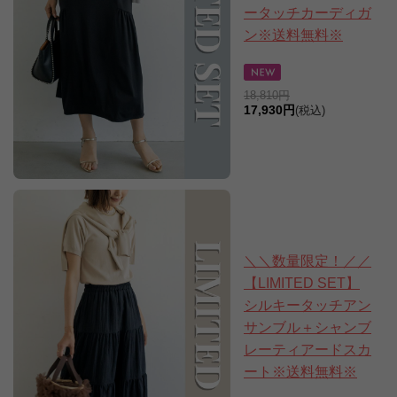
ータッチカーディガ
ン※送料無料※
18,810円
17,930円
(税込)
＼＼数量限定！／／
【LIMITED SET】
シルキータッチアン
サンブル＋シャンブ
レーティアードスカ
ート※送料無料※