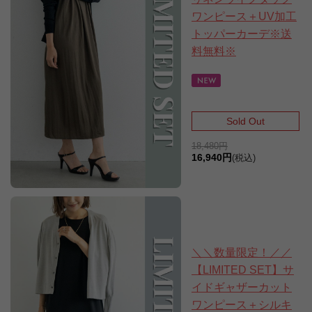
ワンピース＋UV加工
トッパーカーデ※送
料無料※
Sold Out
18,480円
16,940円
(税込)
＼＼数量限定！／／
【LIMITED SET】サ
イドギャザーカット
ワンピース＋シルキ