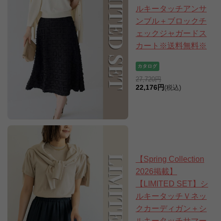
ルキータッチアンサ
ンブル＋ブロックチ
ェックジャガードス
カート※送料無料※
27,720円
22,176円
(税込)
【Spring Collection
2026掲載】
【LIMITED SET】シ
ルキータッチＶネッ
クカーディガン＋シ
ルキータッチサマー