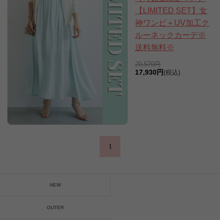
【LIMITED SET】女
神ワンピ＋UV加工ク
ルーネックカーデ※
送料無料※
20,570円
17,930円
(税込)
1
NEW
OUTER