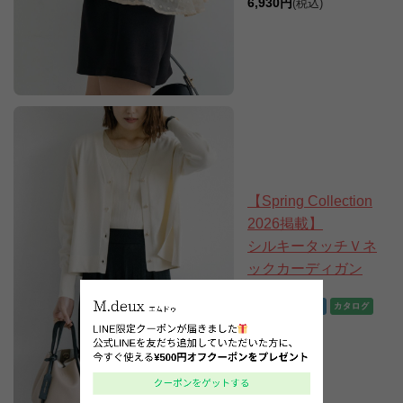
6,930円
(税込)
【Spring Collection
2026掲載】
シルキータッチＶネ
ックカーディガン
8,910円
7,128円
(税込)