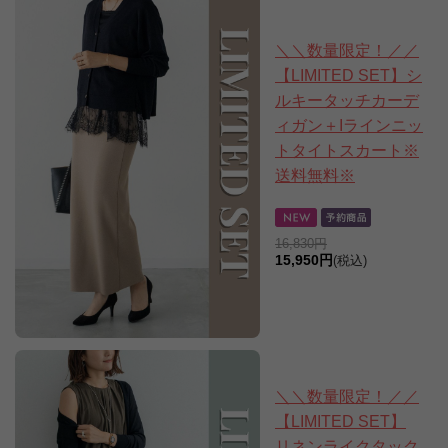
＼＼数量限定！／／
【LIMITED SET】シ
ルキータッチカーデ
ィガン＋Iラインニッ
トタイトスカート※
送料無料※
16,830円
15,950円
(税込)
＼＼数量限定！／／
【LIMITED SET】
リネンライクタック