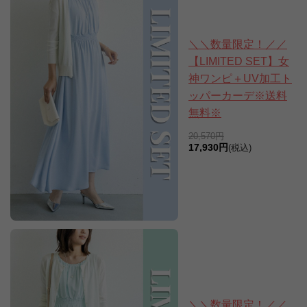
＼＼数量限定！／／
【LIMITED SET】女
神ワンピ＋UV加工ト
ッパーカーデ※送料
無料※
20,570円
17,930円
(税込)
＼＼数量限定！／／