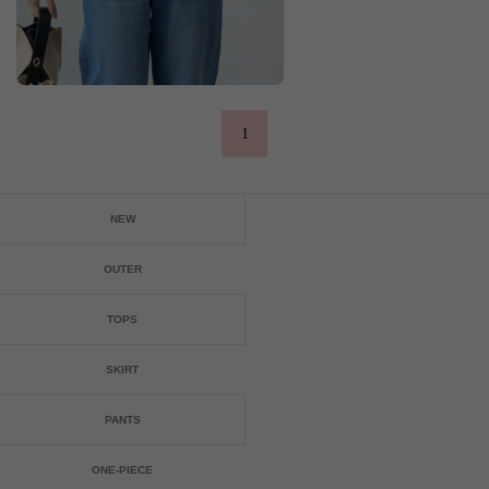
1
NEW
OUTER
TOPS
SKIRT
PANTS
ONE-PIECE