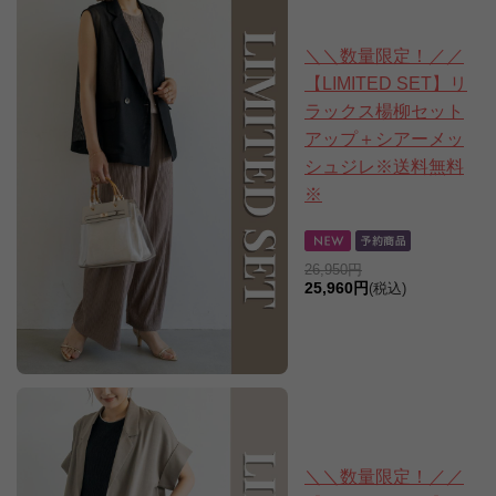
＼＼数量限定！／／
【LIMITED SET】リ
ラックス楊柳セット
アップ＋シアーメッ
シュジレ※送料無料
※
26,950円
25,960円
(税込)
＼＼数量限定！／／