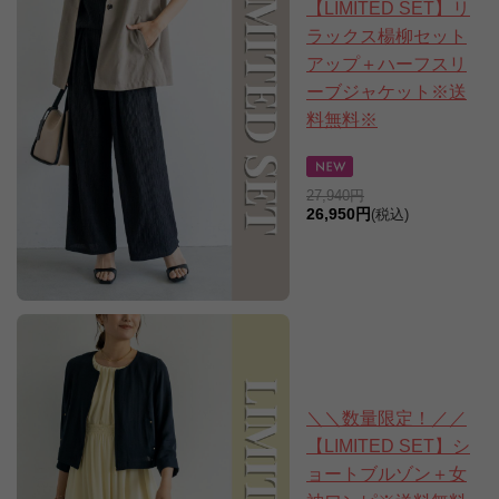
【LIMITED SET】リ
ラックス楊柳セット
アップ＋ハーフスリ
ーブジャケット※送
料無料※
27,940円
26,950円
(税込)
＼＼数量限定！／／
【LIMITED SET】シ
ョートブルゾン＋女