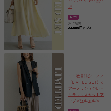
神ワンピ※送料無料
※
24,970円
23,980円
(税込)
＼＼数量限定！／／
【LIMITED SET】シ
アーメッシュジレ＋
リラックスセットア
ップ※送料無料※