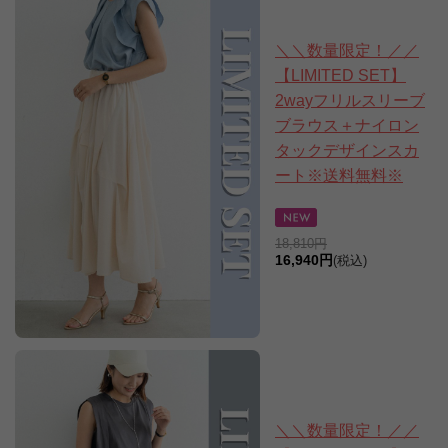
＼＼数量限定！／／
【LIMITED SET】
2wayフリルスリーブ
ブラウス＋ナイロン
タックデザインスカ
ート※送料無料※
18,810円
16,940円
(税込)
＼＼数量限定！／／