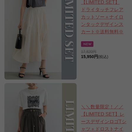
【LIMITED SET】
ドライタッチフレア
カットソー＋ナイロ
ンタックデザインス
カート※送料無料※
17,820円
15,950円
(税込)
＼＼数量限定！／／
【LIMITED SET】レ
ースデザインロゴTシ
ャツ＋ドロストナイ