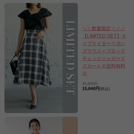
＼＼数量限定！／／
【LIMITED SET】タ
イプライターリボン
ブラウス＋ブロック
チェックジャガード
スカート※送料無料
※
19,800円
15,840円
(税込)