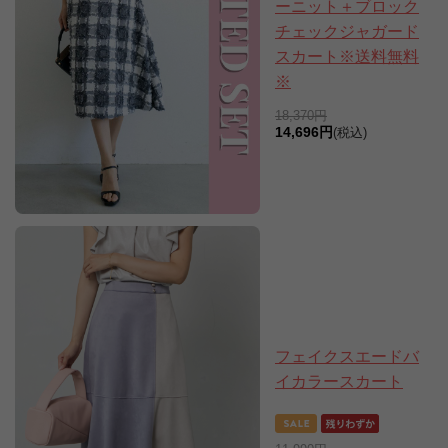
ーニット＋ブロック
チェックジャガード
スカート※送料無料
※
18,370円
14,696円
(税込)
フェイクスエードバ
イカラースカート