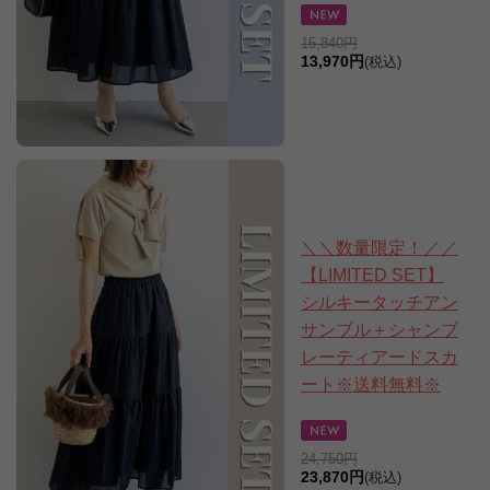
15,840円
13,970円
(税込)
＼＼数量限定！／／
【LIMITED SET】
シルキータッチアン
サンブル＋シャンブ
レーティアードスカ
ート※送料無料※
24,750円
23,870円
(税込)