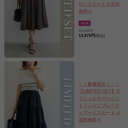
ロンスカート※送料
無料※
15,840円
13,970円
(税込)
＼＼数量限定！／／
【LIMITED SET】オ
フショルサマーニッ
ト＋シャンブレーテ
ィアードスカート ※
送料無料※