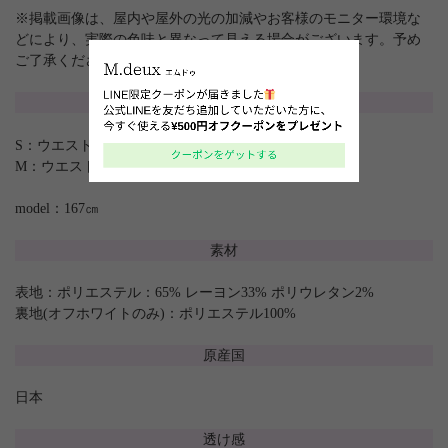
※掲載画像は、屋内や屋外の光の加減やお客様のモニター環境な
どにより、実際の色味と異なって見える場合がございます。予め
ご了承ください。
サイズ
S：ウエスト68 ヒップ93 股上28 股下62
M：ウエスト71 ヒップ96 股上28 股下62
model：167㎝
素材
表地：ポリエステル：65% レーヨン33% ポリウレタン2%
裏地(オフホワイトのみ)：ポリエステル100%
原産国
日本
透け感