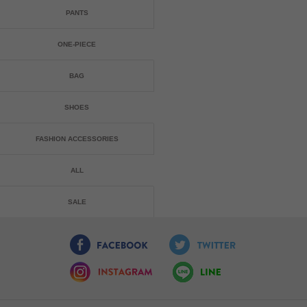
PANTS
ONE-PIECE
BAG
SHOES
FASHION ACCESSORIES
ALL
SALE