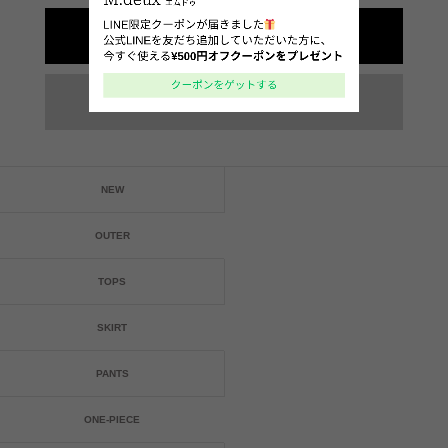
NEW
OUTER
TOPS
SKIRT
PANTS
ONE-PIECE