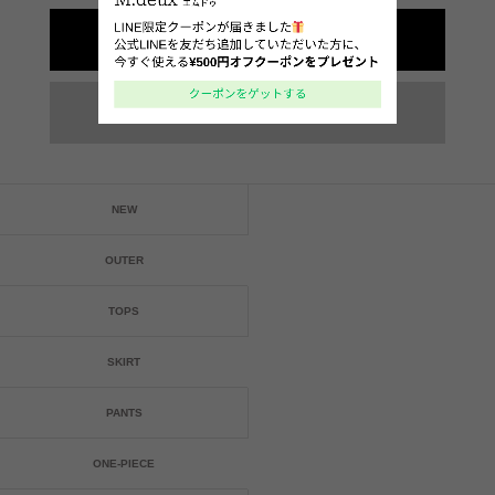
NEW
OUTER
TOPS
SKIRT
PANTS
ONE-PIECE