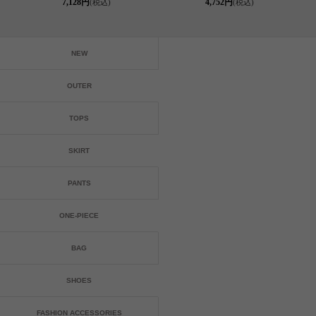
7,128円
4,752円
(税込)
(税込)
NEW
OUTER
TOPS
SKIRT
PANTS
ONE-PIECE
BAG
SHOES
FASHION ACCESSORIES