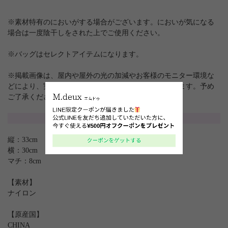
※素材特有のにおいがする場合がございます。においが気になる
場合は一度陰干しをされた上でご使用ください。
※バッグはセレクトアイテムになります。
※掲載画像は、屋内や屋外の光の加減やお客様のモニター環境な
どにより、実際の色味と異なって見える場合がございます。予め
ご了承ください。
サイズ
縦：33cm
横：30cm
マチ：8cm
【素材】
ナイロン
【原産国】
CHINA