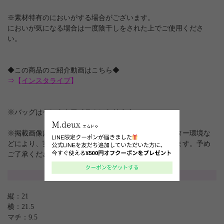
※素材特有のにおいがする場合がございます。
においが気になる場合は一度陰干しをされた上でご使用くださ
い。
◆この商品のご紹介動画はこちら◆
⇒【
インスタライブ
】
※バッグはセレクトアイテムになります。
※掲載画像は、屋内や屋外の光の加減やお客様のモニター環境な
どにより、実際の色味と異なって見える場合がございます。予め
ご了承ください。
サイズ
縦：21
横：21.5
マチ：9.5