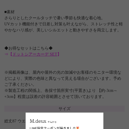
■素材
さらりとしたクールタッチで暑い季節も快適な着心地。
UVカット機能付きで日差し対策も叶えながら、ストレッチ性と軽
やかなハリ感が、美しいシルエットと動きやすさを両立します。
◆お得なセットはこちら◆
⇒【
ドットシアーカーデ SET
】
※掲載画像は、屋内や屋外の光の加減やお客様のモニター環境な
どにより、実際の色味と異なって見える場合がございます。予め
ご了承ください。
※製造工程の関係上、各採寸箇所実寸(平置き)より 【約-3cm～
+3cm】程度は誤差の許容範囲とさせて頂いております。
サイズ
総丈87 ウエスト(ゴム)65～100 裾まわり346.5