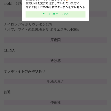
model：167㎝
素材
ナイロン87% ポリウレタン13%
＊オフホワイトのみ裏地あり ポリエステル100%
原産国
CHINA
透け感
オフホワイトのみややあり
生地の厚さ
普通
伸縮性