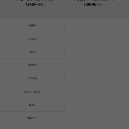
7,920円
9,900円
(税込)
(税込)
NEW
OUTER
TOPS
SKIRT
PANTS
ONE-PIECE
BAG
SHOES