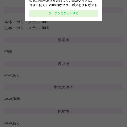
素材
本体：ポリエステル100%
別布：ポリエステル100％
原産国
中国
透け感
ややあり
生地の厚さ
やや薄手
伸縮性
ややあり