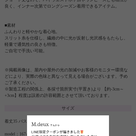
良く、インナー次第でロングシーズン着用できるアイテム。
■素材
ふんわりと軽やかな着心地。
スリット糸を仕様し、繊維の中に光が反射し光沢感をもたらし、
軽量で通気性の良さも特徴。
ご自宅で手洗い可能。
※掲載画像は、屋内や屋外の光の加減やお客様のモニター環境な
どにより、実際の色味と異なって見える場合がございます。予め
ご了承ください。
※製造工程の関係上、各採寸箇所実寸(平置き)より 【約-3cm～
+3cm】程度は誤差の許容範囲とさせて頂いております。
サイズ
着丈35 バスト158 肩幅37 袖丈52
model：167㎝