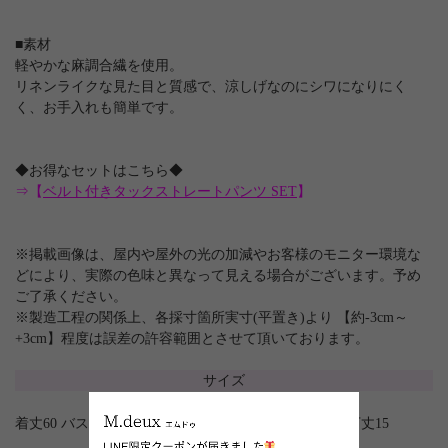
■素材
軽やかな麻調合繊を使用。
リネンライクな見た目と質感で、涼しげなのにシワになりにく
く、お手入れも簡単です。
◆お得なセットはこちら◆
⇒【
ベルト付きタックストレートパンツ SET
】
※掲載画像は、屋内や屋外の光の加減やお客様のモニター環境な
どにより、実際の色味と異なって見える場合がございます。予め
ご了承ください。
※製造工程の関係上、各採寸箇所実寸(平置き)より 【約-3cm～
+3cm】程度は誤差の許容範囲とさせて頂いております。
サイズ
着丈60 バスト106 肩幅45 裾幅110 天巾22 襟ぐり62 袖下丈15