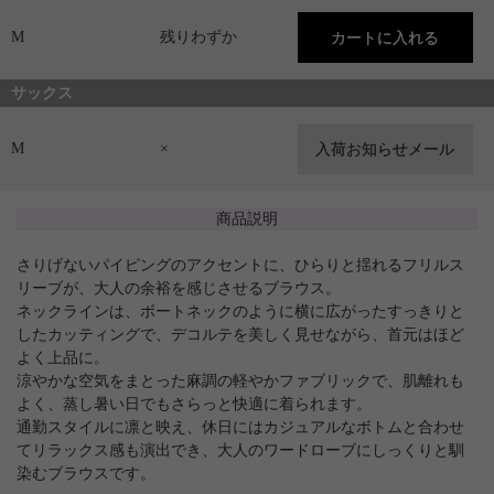
M
残りわずか
サックス
M
×
商品説明
さりげないパイピングのアクセントに、ひらりと揺れるフリルス
リーブが、大人の余裕を感じさせるブラウス。
ネックラインは、ボートネックのように横に広がったすっきりと
したカッティングで、デコルテを美しく見せながら、首元はほど
よく上品に。
涼やかな空気をまとった麻調の軽やかファブリックで、肌離れも
よく、蒸し暑い日でもさらっと快適に着られます。
通勤スタイルに凛と映え、休日にはカジュアルなボトムと合わせ
てリラックス感も演出でき、大人のワードローブにしっくりと馴
染むブラウスです。