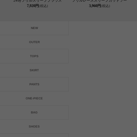
2wayフリルスリーブブラウス
フリルレーススリーブカットソー
7,920円
3,960円
(税込)
(税込)
NEW
OUTER
TOPS
SKIRT
PANTS
ONE-PIECE
BAG
SHOES