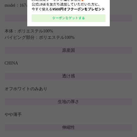
model：167㎝
素材
本体：ポリエステル100%
パイピング部分：ポリエステル100%
原産国
CHINA
透け感
オフホワイトのみあり
生地の厚さ
やや薄手
伸縮性