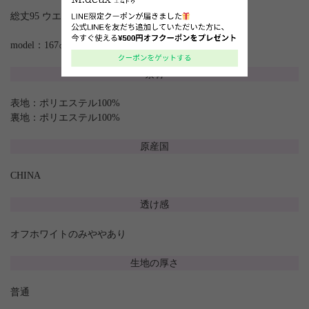
総丈95 ウエスト(ゴム)63 ヒップ97.5
model：167㎝
素材
表地：ポリエステル100%
裏地：ポリエステル100%
原産国
CHINA
透け感
オフホワイトのみややあり
生地の厚さ
普通