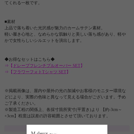
てくれる一枚です。
■素材
上品で落ち着いた光沢感が魅力のカームサテン素材。
軽い履き心地と、なめらかな肌触りと美しい落ち感があり、軽や
かで女性らしいシルエットを演出します。
◆お得なセットはこちら◆
⇒【
ドレープフレンチプルオーバー SET
】
⇒【
フラワーフォトTシャツ SET
】
※掲載画像は、屋内や屋外の光の加減やお客様のモニター環境な
どにより、実際の色味と異なって見える場合がございます。予め
ご了承ください。
※製造工程の関係上、各採寸箇所実寸(平置き)より 【約-3cm～
+3cm】程度は誤差の許容範囲とさせて頂いております。
サイズ