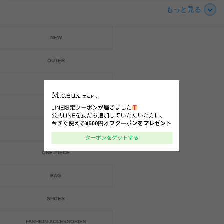
もっと見る
NEW
OUTER
TOPS
SKIRT
PANTS
ONE-PIECE
BAG
SHOES
FASHION ACCESSORIES