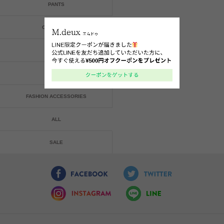
PANTS
ONE-PIECE
BAG
SHOES
FASHION ACCESSORIES
ALL
SALE