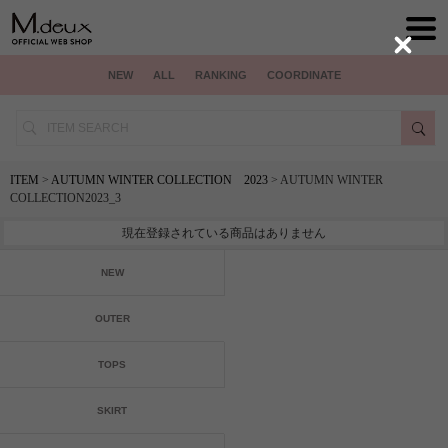
Close
NEW
ALL
RANKING
COORDINATE
ITEM
>
AUTUMN WINTER COLLECTION 2023
> AUTUMN WINTER
COLLECTION2023_3
現在登録されている商品はありません
NEW
OUTER
TOPS
SKIRT