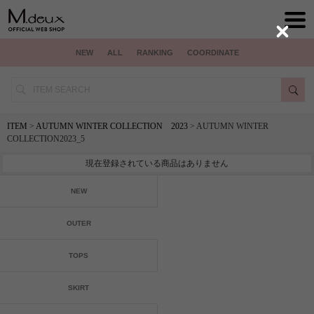
Close
NEW
ALL
RANKING
COORDINATE
ITEM
>
AUTUMN WINTER COLLECTION 2023
> AUTUMN WINTER
COLLECTION2023_5
現在登録されている商品はありません
NEW
OUTER
TOPS
SKIRT