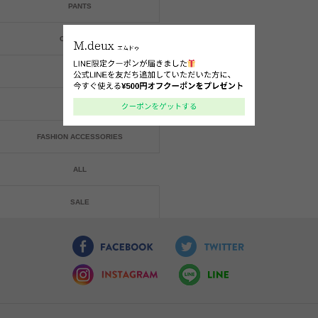
PANTS
ONE-PIECE
BAG
SHOES
FASHION ACCESSORIES
ALL
SALE