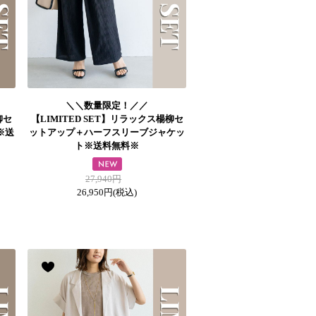
＼＼数量限定！／／
柳セ
【LIMITED SET】リラックス楊柳セ
※送
ットアップ＋ハーフスリーブジャケッ
ト※送料無料※
27,940円
26,950円
(税込)