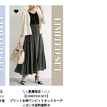
掲載】
＼＼数量限定！／／
カッ
【LIMITED SET】
※送
プリント女神ワンピ＋Ｖネックカーデ
ィガン※送料無料※