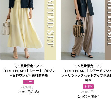
＼＼数量限定！／／
＼＼数量限定！／／
【LIMITED SET】ショートブルゾン
【LIMITED SET】シアーメッシ
＋女神ワンピ※送料無料※
レ＋リラックスセットアップ※送
料※
24,970円
23,980円
(税込)
25,850円
24,970円
(税込)