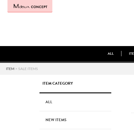
ALL
IT
ITEM
> SALE ITEMS
ITEM CATEGORY
ALL
NEW ITEMS