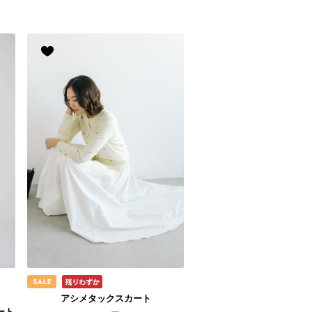
】
アシメタックスカート
ート