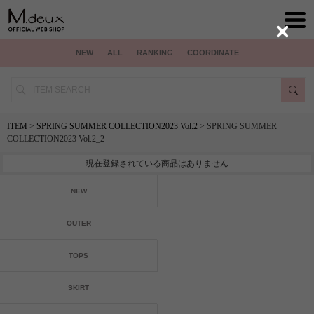
Close
NEW
ALL
RANKING
COORDINATE
ITEM
>
SPRING SUMMER COLLECTION2023 Vol.2
> SPRING SUMMER
COLLECTION2023 Vol.2_2
現在登録されている商品はありません
NEW
OUTER
TOPS
SKIRT