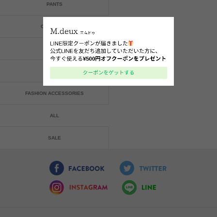
PANTS
ONE-PIECE
BAG
SHOES
FASHION ACCESSORIES
ALL
SALE