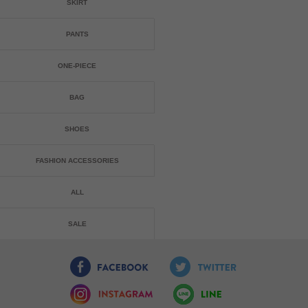
SKIRT
PANTS
ONE-PIECE
BAG
SHOES
FASHION ACCESSORIES
ALL
SALE