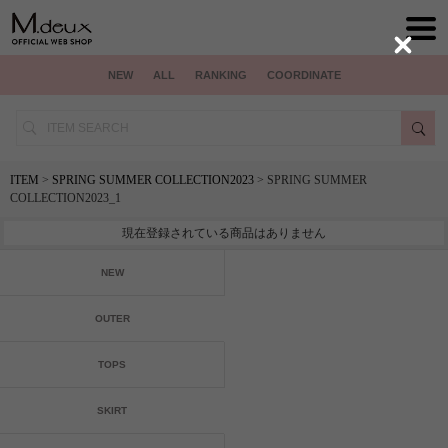
Close
NEW
ALL
RANKING
COORDINATE
ITEM
>
SPRING SUMMER COLLECTION2023
> SPRING SUMMER
COLLECTION2023_1
現在登録されている商品はありません
NEW
OUTER
TOPS
SKIRT