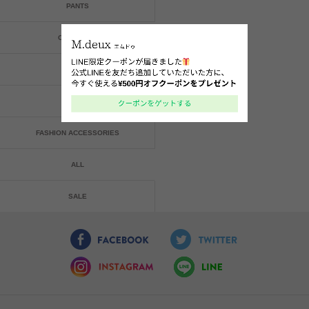
PANTS
ONE-PIECE
BAG
SHOES
FASHION ACCESSORIES
ALL
SALE