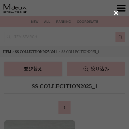
Close
NEW
ALL
RANKING
COORDINATE
ITEM
>
SS COLLECITION2025 Vol.1
> SS COLLECITION2025_1
並び替え
絞り込み
SS COLLECITION2025_1
1