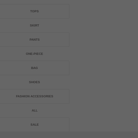
TOPS
SKIRT
PANTS
ONE-PIECE
BAG
SHOES
FASHION ACCESSORIES
ALL
SALE