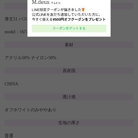
サイズ
身丈51 バスト92 肩幅36 袖丈26.5
model：167㎝
素材
アクリル50% ナイロン50%
原産国
CHINA
透け感
オフホワイトのみややあり
生地の厚さ
普通