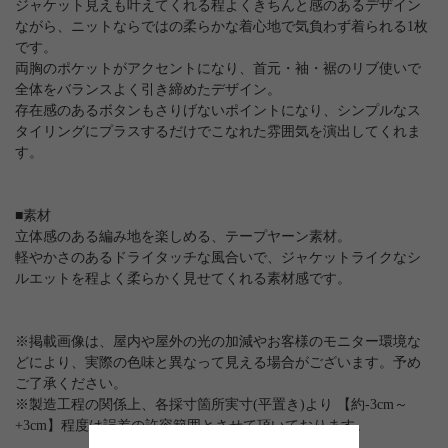
ジャケット見えも叶えてくれる程よくきちんと感のあるデザイン
ながら、ニットならではの柔らかな着心地で気負わず着られる1枚
です。
両胸のポケットがアクセントになり、首元・袖・裾のリブ使いで
全体をバランスよく引き締めたデザイン。
存在感のあるボタンもさりげないポイントになり、シンプルなス
タイリングにプラスするだけでこなれた雰囲気を演出してくれま
す。
■素材
立体感のある編み地を楽しめる、テープヤーン素材。
軽やかさのあるドライタッチな風合いで、ジャケットライクなシ
ルエットを程よく柔らかく見せてくれる素材感です。
※掲載画像は、屋内や屋外の光の加減やお客様のモニター環境な
どにより、実際の色味と異なって見える場合がございます。予め
ご了承ください。
※製造工程の関係上、各採寸箇所実寸(平置き)より 【約-3cm～
+3cm】程度は誤差の許容範囲とさせて頂いております。