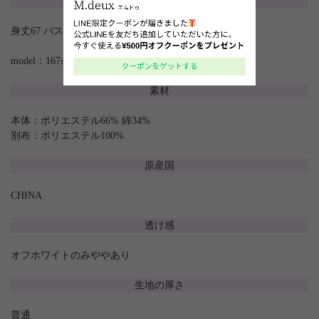
サイズ
身丈67 バスト104 肩幅52 袖丈17
model：167㎝
素材
本体：ポリエステル66% 綿34%
別布：ポリエステル100%
原産国
CHINA
透け感
オフホワイトのみややあり
生地の厚さ
普通