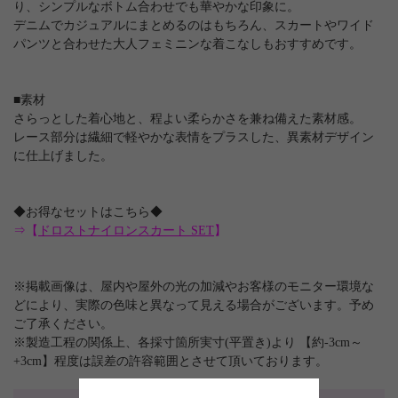
り、シンプルなボトム合わせでも華やかな印象に。
デニムでカジュアルにまとめるのはもちろん、スカートやワイド
パンツと合わせた大人フェミニンな着こなしもおすすめです。
■素材
さらっとした着心地と、程よい柔らかさを兼ね備えた素材感。
レース部分は繊細で軽やかな表情をプラスした、異素材デザイン
に仕上げました。
◆お得なセットはこちら◆
⇒【
ドロストナイロンスカート SET
】
※掲載画像は、屋内や屋外の光の加減やお客様のモニター環境な
どにより、実際の色味と異なって見える場合がございます。予め
ご了承ください。
※製造工程の関係上、各採寸箇所実寸(平置き)より 【約-3cm～
+3cm】程度は誤差の許容範囲とさせて頂いております。