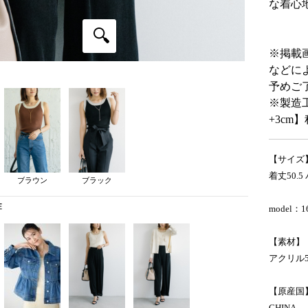
な着心
※掲載
などに
予めご
※製造工
+3c
【サイズ
着丈50.5
ブラウン
ブラック
model：1
【素材】
アクリル5
【原産国
CHINA