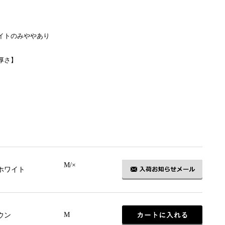
】
イトのみややあり
厚さ】
】
M/×
ホワイト
M
ウン