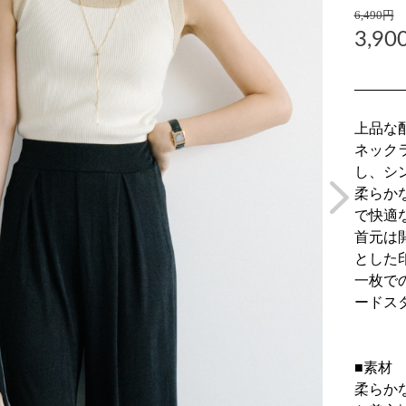
6,490円
3,90
上品な
ネック
し、シ
柔らか
で快適
首元は
とした
一枚で
ードス
■素材
柔らか