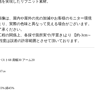
地を実現したリブニット素材。
画像は、屋内や屋外の光の加減やお客様のモニター環境
より、実際の色味と異なって見える場合がございます。
了承ください。
程の関係上、各採寸箇所実寸(平置き)より 【約-3cm～
m】程度は誤差の許容範囲とさせて頂いております。
】
 バスト68 肩幅30 アーム20
67㎝
5% 綿45%
】