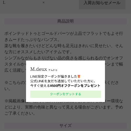
L
×
商品説明
ポインテッドトゥとゴールドパーツが上品でフラットでもよそ行
きムードたっぷりなパンプス。
楽な靴を履きたいけどどんな時も足元はきれいに見せたい、そん
な方にオススメしたいアイテムです。
シンプルながらもさりげない品の良さを感じられるのでオンオフ
スタイルから結婚式やパーティーなどのフォーマルシーンまで幅
広く活躍してくれます。
※こちらのアイテムは箱がございませんので予めご了承くださ
い。
※掲載画像は、屋内や屋外の光の加減やお客様のモニター環境な
どにより、実際の色味と異なって見える場合がございます。予め
ご了承ください。
サイズ