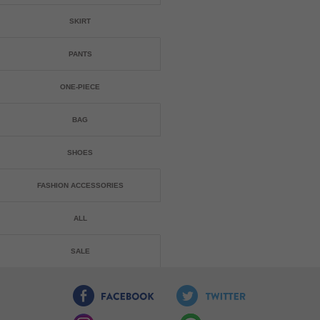
SKIRT
PANTS
ONE-PIECE
BAG
SHOES
FASHION ACCESSORIES
ALL
SALE