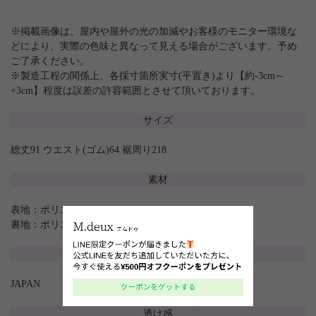
※掲載画像は、屋内や屋外の光の加減やお客様のモニター環境な
どにより、実際の色味と異なって見える場合がございます。予め
ご了承ください。
※製造工程の関係上、各採寸箇所実寸(平置き)より【約-3cm～
+3cm】程度は誤差の許容範囲とさせて頂いております。
サイズ
総丈91 ウエスト(ゴム)64 裾周り218
素材
表地：ポリエステル100%
裏地：ポリエステル100%
原産国
JAPAN
透け感