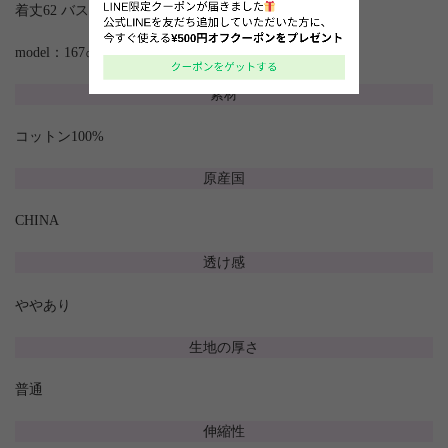
着丈62 バスト140 肩幅65 袖丈45.5
model：167㎝
素材
コットン100%
原産国
CHINA
透け感
ややあり
生地の厚さ
普通
伸縮性