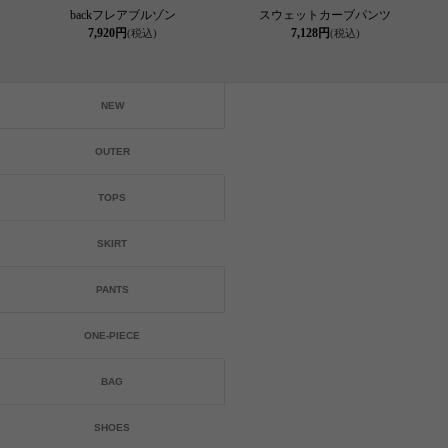
backフレアブルゾン
スウェットカーブパンツ
7,920円
7,128円
(税込)
(税込)
NEW
OUTER
TOPS
SKIRT
PANTS
ONE-PIECE
BAG
SHOES