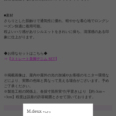
■素材
さらりとした肌触りで通気性に優れ、軽やかな着心地でロングシ
ーズン快適に着用可能。
程よいハリ感がありシルエットをきれいに保ち、清潔感のある印
象に仕上がります。
◆お得なセットはこちら◆
⇒【
ストレート美脚デニム SET
】
※掲載画像は、屋内や屋外の光の加減やお客様のモニター環境な
どにより、実際の色味と異なって見える場合がございます。予め
ご了承ください。
※製造工程の関係上、各採寸箇所実寸(平置き)より 【約-3cm～
+3cm】程度は誤差の許容範囲とさせて頂いております。
サイズ