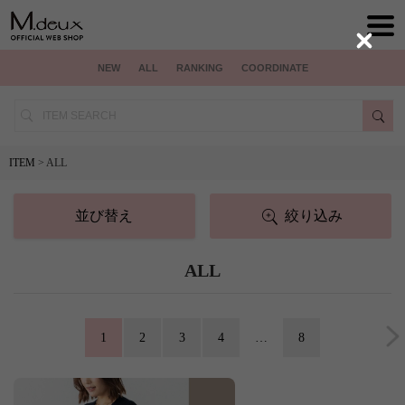
Close
NEW
ALL
RANKING
COORDINATE
ITEM
> ALL
並び替え
絞り込み
ALL
1
2
3
4
…
8