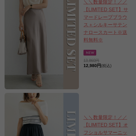
＼＼数量限定！／／
【LIMITED SET】サ
マードレープブラウ
ス＋シルキーサテン
ナロースカート※送
料無料※
13,860円
12,980円
(税込)
＼＼数量限定！／／
【LIMITED SET】オ
フショルサマーニッ