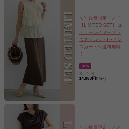
＼＼数量限定！／／
【LIMITED SET】 エ
アリーレイヤーブラ
ウス＋カットIライン
スカート※送料無料
※
15,840円
14,960円
(税込)
＼＼数量限定！／／