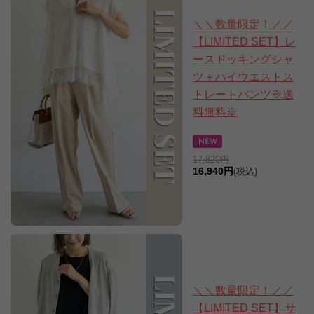
＼＼数量限定！／／
【LIMITED SET】レ
ースドッキングシャ
ツ＋ハイウエストス
トレートパンツ※送
料無料※
17,820円
16,940円
(税込)
＼＼数量限定！／／
【LIMITED SET】サ