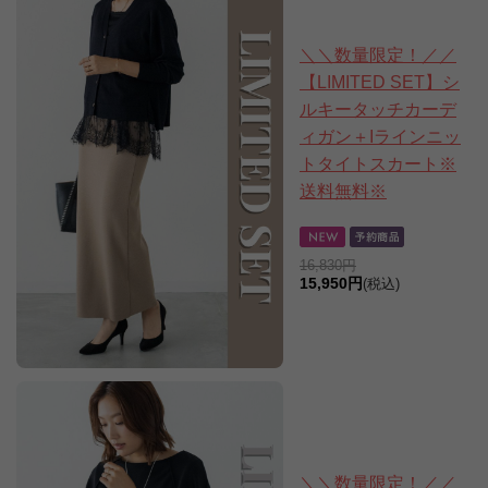
＼＼数量限定！／／
【LIMITED SET】シ
ルキータッチカーデ
ィガン＋Iラインニッ
トタイトスカート※
送料無料※
16,830円
15,950円
(税込)
＼＼数量限定！／／