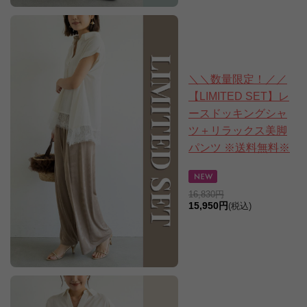
＼＼数量限定！／／
【LIMITED SET】レ
ースドッキングシャ
ツ＋リラックス美脚
パンツ ※送料無料※
16,830円
15,950円
(税込)