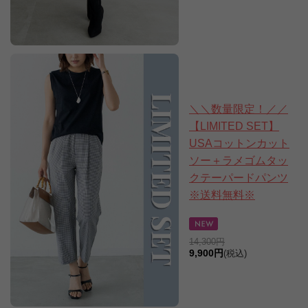
＼＼数量限定！／／
【LIMITED SET】
USAコットンカット
ソー＋ラメゴムタッ
クテーパードパンツ
※送料無料※
14,300円
9,900円
(税込)