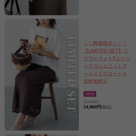
＼＼数量限定！／／
【LIMITED SET】フ
ラワーフォトTシャツ
＋クロシェニットマ
ーメイドスカート※
送料無料※
15,840円
14,960円
(税込)