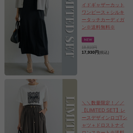
イドギャザーカット
ワンピース＋シルキ
ータッチカーディガ
ン※送料無料※
18,810円
17,930円
(税込)
＼＼数量限定！／／
【LIMITED SET】レ
ースデザインロゴTシ
ャツ＋ドロストナイ
ロンスカート※送料