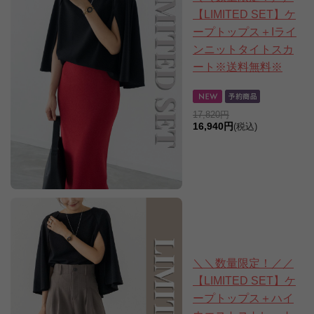
【LIMITED SET】ケ
ープトップス＋Iライ
ンニットタイトスカ
ート※送料無料※
17,820円
16,940円
(税込)
＼＼数量限定！／／
【LIMITED SET】ケ
ープトップス＋ハイ