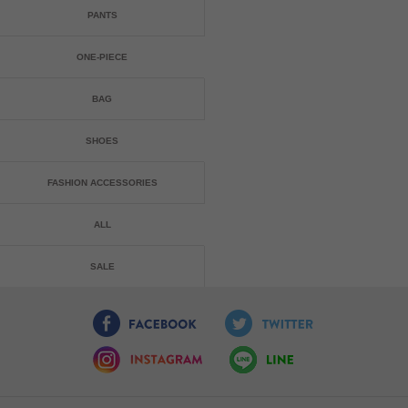
PANTS
ONE-PIECE
BAG
SHOES
FASHION ACCESSORIES
ALL
SALE