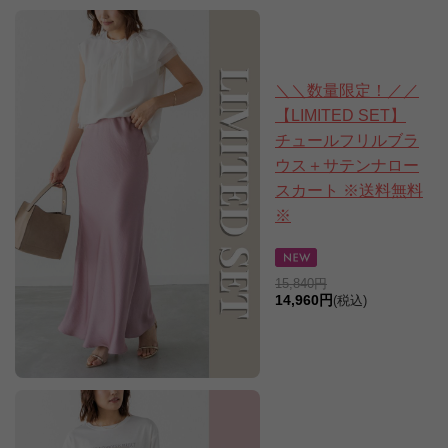
＼＼数量限定！／／
【LIMITED SET】
チュールフリルブラ
ウス＋サテンナロー
スカート ※送料無料
※
15,840円
14,960円
(税込)