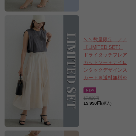
＼＼数量限定！／／
【LIMITED SET】
ドライタッチフレア
カットソー＋ナイロ
ンタックデザインス
カート※送料無料※
17,820円
15,950円
(税込)