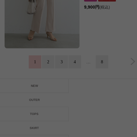
9,900円
(税込)
1
2
3
4
…
8
NEW
OUTER
TOPS
SKIRT