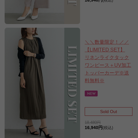
16,940円
(税込)
＼＼数量限定！／／
【LIMITED SET】
リネンライクタック
ワンピース＋UV加工
トッパーカーデ※送
料無料※
Sold Out
18,480円
16,940円
(税込)